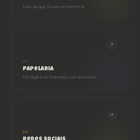
Marcas que ficam na memória
↗
03
Papelaria
Do digital ao impresso com precisão
↗
04
Redes Sociais