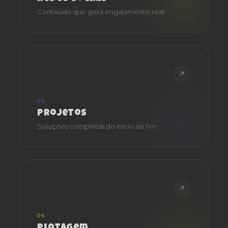
Conteúdo que gera engajamento real
↗
05
Projetos
Soluções completas do início ao fim
↗
06
Plotagem