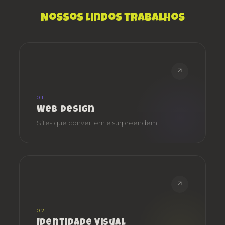
Nossos lindos trabalhos
↗
01
Web Design
Sites que convertem e surpreendem
↗
02
Identidade Visual