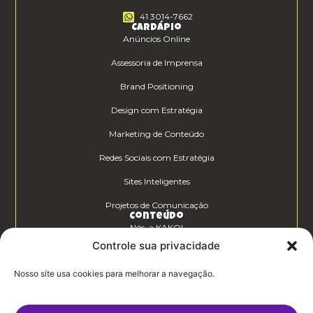
41 3014-7662
Cardápio
Anúncios Online
Assessoria de Imprensa
Brand Positioning
Design com Estratégia
Marketing de Conteúdo
Redes Sociais com Estratégia
Sites Inteligentes
Projetos de Comunicação
Conteúdo
Nós, a KAKOI
Controle sua privacidade
Diferenciais Clientes KAKOI
Nosso site usa cookies para melhorar a navegação.
KAKOICast
Contato