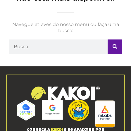
Navegue através do nosso menu ou faça uma
busca:
Conheça a
KAKOI
e se apaixone por