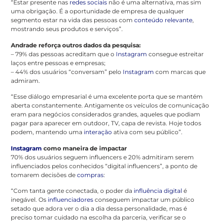
“Estar presente nas
redes sociais
não é uma alternativa, mas sim
uma obrigação. É a oportunidade de empresa de qualquer
segmento estar na vida das pessoas com
conteúdo relevante
,
mostrando seus produtos e serviços”.
Andrade reforça outros dados da pesquisa:
– 79% das pessoas acreditam que o
Instagram
consegue estreitar
laços entre pessoas e empresas;
– 44% dos usuários “conversam” pelo
Instagram
com marcas que
admiram.
“Esse diálogo empresarial é uma excelente porta que se mantém
aberta constantemente. Antigamente os veículos de comunicação
eram para negócios considerados grandes, aqueles que podiam
pagar para aparecer em outdoor, TV, capa de revista. Hoje todos
podem, mantendo uma
interação
ativa com seu público”.
Instagram
como maneira de impactar
70% dos usuários seguem influencers e 20% admitiram serem
influenciados pelos conhecidos “digital influencers”, a ponto de
tomarem decisões de
compras
:
“Com tanta gente conectada, o poder da
influência digital
é
inegável. Os
influenciadores
conseguem impactar um público
setado que adora ver o dia a dia dessa personalidade, mas é
preciso tomar cuidado na escolha da parceria, verificar se o