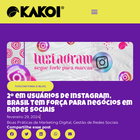
VOLTAR PARA O BLOG
2º em usuários de Instagram,
Brasil tem força para negócios em
redes sociais
fevereiro 29, 2024
Boas Práticas de Marketing Digital
,
Gestão de Redes Sociais
Compartilhe esse post