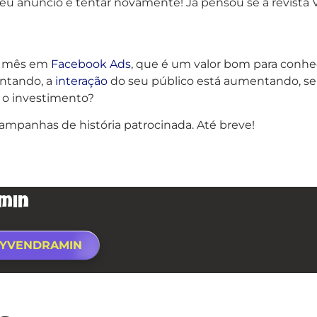
eu anúncio e tentar novamente! Já pensou se a revista V
or mês em
Facebook Ads
, que é um valor bom para conhec
entando, a
interação
do seu público está aumentando, seu
 o investimento?
mpanhas de história patrocinada. Até breve!
min
BYVENDRAMIN