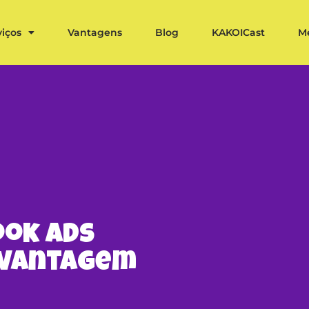
viços
Vantagens
Blog
KAKOICast
M
ook Ads
 vantagem