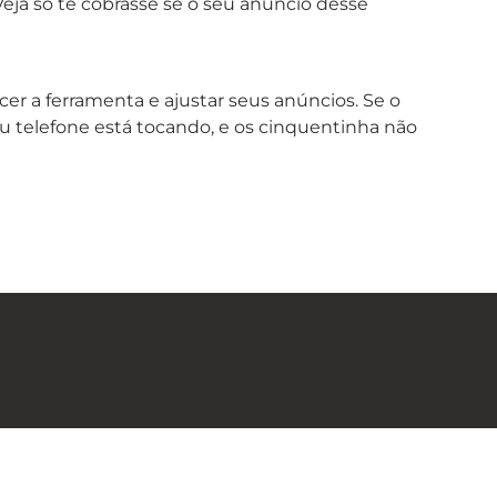
eja só te cobrasse se o seu anúncio desse
er a ferramenta e ajustar seus anúncios. Se o
 telefone está tocando, e os cinquentinha não