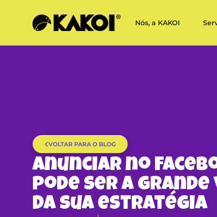
Nós, a KAKOI
Ser
VOLTAR PARA O BLOG
Anunciar no Faceb
pode ser a grande
da sua estratégia