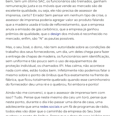
bem, tem um ótimo SAC, os funcionários são treinados, ganham
remuneração justa e os móveis que vende ao mercado são de
excelente qualidade, ou seja, ele não precisa de assessor de
imprensa, certo? Errado! Sem pensar em nenhum tipo de crise, o
assessor de imprensa poderia agregar valor ao produto falando
que a madeira usada é toda de reflorestamento, que a empresa
anula a emissão de gás carbônico, que a empresa já ganhou
prêmios de qualidade, que o
design
dos móveis é reconhecido no
mercado, enfim, são “N” as pautas possíveis.
Mas, o seu José, o dono, não tem autoridade sobre as condições de
trabalho dos seus fornecedores, um dia, um deles chega para fazer
a entrega de chapas de madeira, os funcionários sem identificação,
sem uniforme e tão pouco sem o uso de equipamentos de
proteção individual, os chamados IPI. Mas calma, não acontece
nada com eles, estão todos bem. Infelizmente não podemos falar o
mesmo sobre o ponto de ônibus que fica exatamente na frente da
fábrica, que ficou totalmente quebrado quando esse caminhoneiro
do fornecedor deu uma ré e o quebrou, foi embora e ponto!
Ainda não me convenci, o que o assessor de imprensa tem com
isso? Tudo. Pense que neste mesmo dia caiu um toró, pense que
neste ponto, durante o dia irão passar uma dona de casa, uma
adolescente que ama
redes sociais
e um fã de programas de rádio,
todos eles vão dizer que o caminhão da empresa do Seu José
quebrou o ponto de ônibus. Pense que a dona de casa irá falar para