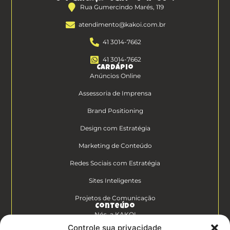
Rua Gumercindo Marés, 119
atendimento@kakoi.com.br
41 3014-7662
41 3014-7662
Cardápio
Anúncios Online
Assessoria de Imprensa
Brand Positioning
Design com Estratégia
Marketing de Conteúdo
Redes Sociais com Estratégia
Sites Inteligentes
Projetos de Comunicação
Conteúdo
Nós, a KAKOI
Controle sua privacidade