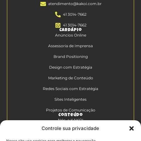
atendimento@kakoi.com.br
41 3014-7662
41 3014-7662
Cardápio
Anúncios Online
Assessoria de Imprensa
Brand Positioning
Design com Estratégia
Marketing de Conteúdo
Redes Sociais com Estratégia
Sites Inteligentes
Projetos de Comunicação
Conteúdo
Nós, a KAKOI
Controle sua privacidade
Diferenciais Clientes KAKOI
Nosso site usa cookies para melhorar a navegação.