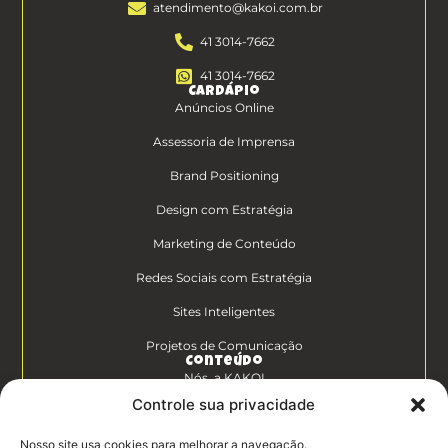
atendimento@kakoi.com.br
41 3014-7662
41 3014-7662
Cardápio
Anúncios Online
Assessoria de Imprensa
Brand Positioning
Design com Estratégia
Marketing de Conteúdo
Redes Sociais com Estratégia
Sites Inteligentes
Projetos de Comunicação
Conteúdo
Nós, a KAKOI
Controle sua privacidade
Diferenciais Clientes KAKOI
Nosso site usa cookies para melhorar a navegação.
KAKOICast