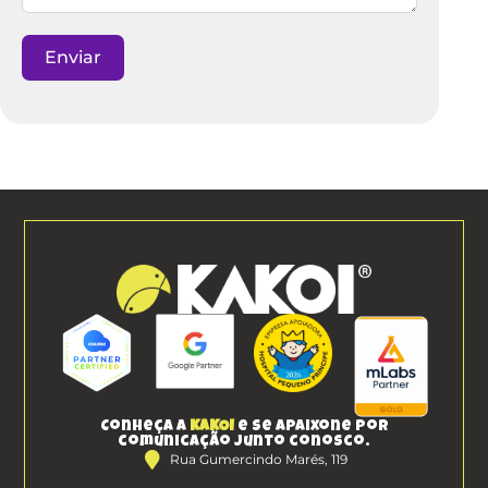
Enviar
Conheça a
KAKOI
e se apaixone por
comunicação junto conosco.
Rua Gumercindo Marés, 119