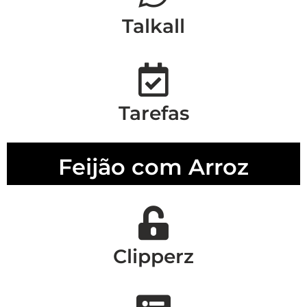
Talkall
Tarefas
Feijão com Arroz
Clipperz