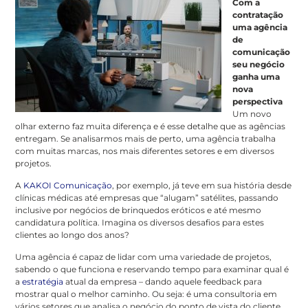
Com a
contratação
uma agência
de
comunicação
seu negócio
ganha uma
nova
perspectiva
Um novo
olhar externo faz muita diferença e é esse detalhe que as agências
entregam. Se analisarmos mais de perto, uma agência trabalha
com muitas marcas, nos mais diferentes setores e em diversos
projetos.
A
KAKOI Comunicação
, por exemplo, já teve em sua história desde
clínicas médicas até empresas que “alugam” satélites, passando
inclusive por negócios de brinquedos eróticos e até mesmo
candidatura política. Imagina os diversos desafios para estes
clientes ao longo dos anos?
Uma agência é capaz de lidar com uma variedade de projetos,
sabendo o que funciona e reservando tempo para examinar qual é
a
estratégia
atual da empresa – dando aquele feedback para
mostrar qual o melhor caminho. Ou seja: é uma consultoria em
vários setores que analisa o negócio do ponto de vista do cliente