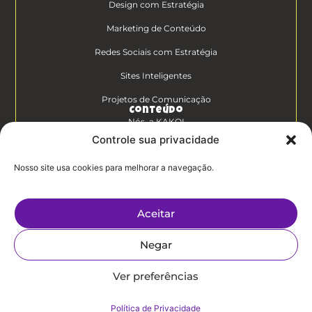
Design com Estratégia
Marketing de Conteúdo
Redes Sociais com Estratégia
Sites Inteligentes
Projetos de Comunicação
Conteúdo
Nós, a KAKOI
Controle sua privacidade
Diferenciais Clientes KAKOI
Nosso site usa cookies para melhorar a navegação.
KAKOICast
Contato
Aceitar
Trabalhe Conosco
Negar
Politíca de
Privacidade
Ver preferências
Política de Privacidade