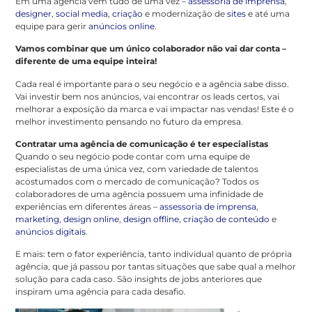
Em uma agência vem tudo de uma vez –
assessoria de imprensa
,
designer
,
social media
,
criação
e modernização de
sites
e até uma
equipe para gerir
anúncios online
.
Vamos combinar que um único colaborador não vai dar conta –
diferente de uma equipe inteira!
Cada real é importante para o seu negócio e a agência sabe disso.
Vai investir bem nos anúncios, vai encontrar os leads certos, vai
melhorar a exposição da marca e vai impactar nas vendas! Este é o
melhor investimento pensando no futuro da empresa.
Contratar uma agência de comunicação é ter especialistas
Quando o seu negócio pode contar com uma equipe de
especialistas de uma única vez, com variedade de talentos
acostumados com o mercado de comunicação? Todos os
colaboradores de uma agência possuem uma infinidade de
experiências em diferentes áreas –
assessoria de imprensa
,
marketing
,
design online
,
design offline
,
criação de conteúdo
e
anúncios digitais
.
E mais: tem o fator experiência, tanto individual quanto de própria
agência, que já passou por tantas situações que sabe qual a melhor
solução para cada caso. São insights de jobs anteriores que
inspiram uma agência para cada desafio.