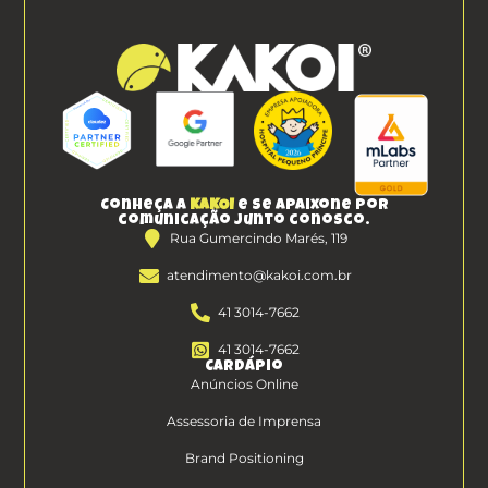
Conheça a
KAKOI
e se apaixone por
comunicação junto conosco.
Rua Gumercindo Marés, 119
atendimento@kakoi.com.br
41 3014-7662
41 3014-7662
Cardápio
Anúncios Online
Assessoria de Imprensa
Brand Positioning