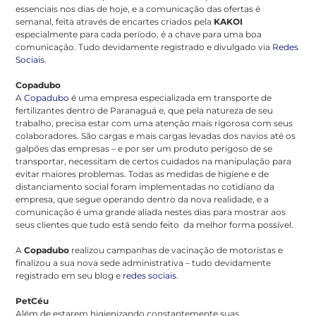
essenciais nos dias de hoje, e a comunicação das ofertas é
semanal, feita através de encartes criados pela
KAKOI
especialmente para cada período, é a chave para uma boa
comunicação. Tudo devidamente registrado e divulgado via
Redes
Sociais
.
Copadubo
A
Copadubo
é uma empresa especializada em transporte de
fertilizantes dentro de Paranaguá e, que pela natureza de seu
trabalho, precisa estar com uma atenção mais rigorosa com seus
colaboradores. São cargas e mais cargas levadas dos navios até os
galpões das empresas – e por ser um produto perigoso de se
transportar, necessitam de certos cuidados na manipulação para
evitar maiores problemas. Todas as medidas de higiene e de
distanciamento social foram implementadas no cotidiano da
empresa, que segue operando dentro da nova realidade, e a
comunicação é uma grande aliada nestes dias para mostrar aos
seus clientes que tudo está sendo feito da melhor forma possível.
A
Copadubo
realizou campanhas de vacinação de motoristas e
finalizou a sua nova sede administrativa – tudo devidamente
registrado em seu blog e
redes sociais
.
PetCéu
Além de estarem higienizando constantemente suas