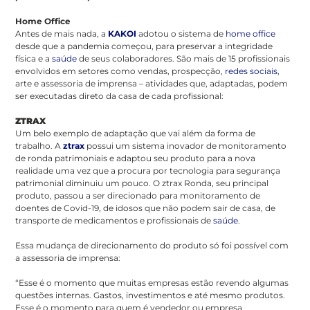
Home Office
Antes de mais nada, a
KAKOI
adotou o sistema de
home office
desde que a pandemia começou, para preservar a integridade
física e a
saúde
de seus colaboradores. São mais de 15 profissionais
envolvidos em setores como vendas, prospecção,
redes sociais
,
arte e assessoria de imprensa – atividades que, adaptadas, podem
ser executadas direto da casa de cada profissional:
ZTRAX
Um belo exemplo de adaptação que vai além da forma de
trabalho. A
ztrax
possui um sistema inovador de monitoramento
de ronda patrimoniais e adaptou seu produto para a nova
realidade uma vez que a procura por tecnologia para segurança
patrimonial diminuiu um pouco. O ztrax Ronda, seu principal
produto, passou a ser direcionado para monitoramento de
doentes de Covid-19, de idosos que não podem sair de casa, de
transporte de medicamentos e profissionais de
saúde
.
Essa mudança de direcionamento do produto só foi possível com
a assessoria de imprensa:
“Esse é o momento que muitas empresas estão revendo algumas
questões
internas. Gastos, investimentos e até mesmo produtos.
Esse é o momento para quem é vendedor ou empresa