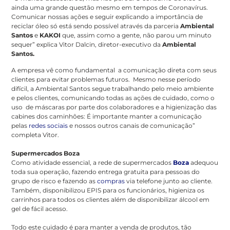
ainda uma grande questão mesmo em tempos de Coronavírus.
Comunicar nossas ações e seguir explicando a importância de
reciclar óleo só está sendo possível através da parceria
Ambiental
Santos
e
KAKOI
que, assim como a gente, não parou um minuto
sequer” explica Vitor Dalcin, diretor-executivo da
Ambiental
Santos.
A empresa vê como fundamental a comunicação direta com seus
clientes para evitar problemas futuros. Mesmo nesse período
difícil, a Ambiental Santos segue trabalhando pelo meio ambiente
e pelos clientes, comunicando todas as ações de cuidado, como o
uso de máscaras por parte dos colaboradores e a higienização das
cabines dos caminhões: É importante manter a comunicação
pelas
redes sociais
e nossos outros canais de comunicação”
completa Vitor.
Supermercados Boza
Como atividade essencial, a rede de supermercados
Boza
adequou
toda sua operação, fazendo entrega gratuita para pessoas do
grupo de risco e fazendo as
compras
via telefone junto ao cliente.
Também, disponibilizou EPIS para os funcionários, higieniza os
carrinhos para todos os clientes além de disponibilizar álcool em
gel de fácil acesso.
Todo este cuidado é para manter a venda de produtos, tão