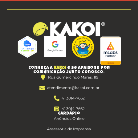
Conheça a
KAKOI
e se apaixone por
comunicação junto conosco.
Rua Gumercindo Marés, 119
atendimento@kakoi.com.br
41 3014-7662
41 3014-7662
Cardápio
Anúncios Online
Assessoria de Imprensa