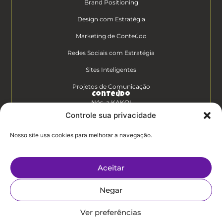
Brand Positioning
Design com Estratégia
Marketing de Conteúdo
Redes Sociais com Estratégia
Sites Inteligentes
Projetos de Comunicação
Conteúdo
Nós, a KAKOI
Controle sua privacidade
Diferenciais Clientes KAKOI
Nosso site usa cookies para melhorar a navegação.
KAKOICast
Contato
Aceitar
Trabalhe Conosco
Negar
Politíca de
Privacidade
Ver preferências