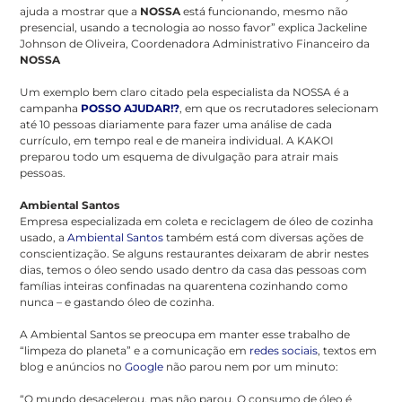
ajuda a mostrar que a
NOSSA
está funcionando, mesmo não
presencial, usando a tecnologia ao nosso favor” explica Jackeline
Johnson de Oliveira, Coordenadora Administrativo Financeiro da
NOSSA
Um exemplo bem claro citado pela especialista da NOSSA é a
campanha
POSSO AJUDAR!?
, em que os recrutadores selecionam
até 10 pessoas diariamente para fazer uma análise de cada
currículo, em tempo real e de maneira individual. A KAKOI
preparou todo um esquema de divulgação para atrair mais
pessoas.
Ambiental Santos
Empresa especializada em coleta e reciclagem de óleo de cozinha
usado, a
Ambiental Santos
também está com diversas ações de
conscientização. Se alguns restaurantes deixaram de abrir nestes
dias, temos o óleo sendo usado dentro da casa das pessoas com
famílias inteiras confinadas na quarentena cozinhando como
nunca – e gastando óleo de cozinha.
A Ambiental Santos se preocupa em manter esse trabalho de
“limpeza do planeta” e a comunicação em
redes sociais
, textos em
blog e anúncios no
Google
não parou nem por um minuto:
“O mundo desacelerou, mas não parou. O consumo de óleo é