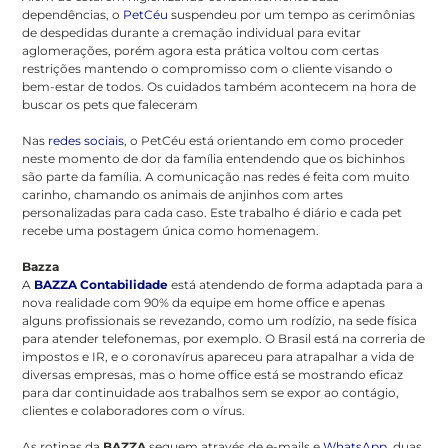
dependências, o
PetCéu
suspendeu por um tempo as cerimônias
de despedidas durante a cremação individual para evitar
aglomerações, porém agora esta prática voltou com certas
restrições mantendo o compromisso com o cliente visando o
bem-estar de todos. Os cuidados também acontecem na hora de
buscar os pets que faleceram
Nas
redes sociais
, o PetCéu está orientando em como proceder
neste momento de dor da família entendendo que os bichinhos
são parte da família. A comunicação nas redes é feita com muito
carinho, chamando os animais de anjinhos com artes
personalizadas para cada caso. Este trabalho é diário e cada pet
recebe uma postagem única como homenagem.
Bazza
A
BAZZA Contabilidade
está atendendo de forma adaptada para a
nova realidade com 90% da equipe em home office e apenas
alguns profissionais se revezando, como um rodízio, na sede física
para atender telefonemas, por exemplo. O Brasil está na correria de
impostos e IR, e o coronavírus apareceu para atrapalhar a vida de
diversas empresas, mas o home office está se mostrando eficaz
para dar continuidade aos trabalhos sem se expor ao contágio,
clientes e colaboradores com o vírus.
As rotinas da
BAZZA
seguem através de e-mails e
WhatsApp
, duas