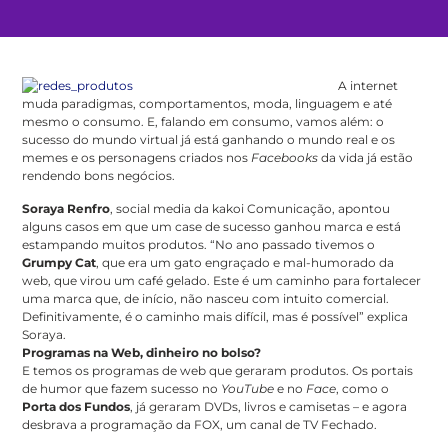
A internet
muda paradigmas, comportamentos, moda, linguagem e até
mesmo o consumo. E, falando em consumo, vamos além: o
sucesso do mundo virtual já está ganhando o mundo real e os
memes e os personagens criados nos
Facebooks
da vida já estão
rendendo bons negócios.
Soraya Renfro
, social media da kakoi Comunicação, apontou
alguns casos em que um case de sucesso ganhou marca e está
estampando muitos produtos. “No ano passado tivemos o
Grumpy Cat
, que era um gato engraçado e mal-humorado da
web, que virou um café gelado. Este é um caminho para fortalecer
uma marca que, de início, não nasceu com intuito comercial.
Definitivamente, é o caminho mais difícil, mas é possível” explica
Soraya.
Programas na Web, dinheiro no bolso?
E temos os programas de web que geraram produtos. Os portais
de humor que fazem sucesso no
YouTube
e no
Face
, como o
Porta dos Fundos
, já geraram DVDs, livros e camisetas – e agora
desbrava a programação da FOX, um canal de TV Fechado.