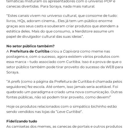
temáticas misturam os apresentadores com o universo POP e
canecas divertidas. Para Soraya, nada mais natural.
“Estes canais vivem no universo cultural, que consome de tudo:
livros, HQs, adoram cinema… Eles já tem um público enorme
graças aos seus casts e souberam criar produtos que atendem a
estética deles. Mais do que consumo, a Nerdstore assume um
papel de divulgador cultural das suas ideias”.
No setor público também?
A
Prefeitura de Curitiba
criou a
Capivara
como meme nas
postagens e, com o sucesso, agora existem vários produtos com
essa marca – tudo associado com Curitiba. Isso é a prova de que o
setor público também pode tirar proveito do sucesso da WEB para
Soraya.
“A
prefs
(como a página da Prefeitura de Curitiba é chamada pelos
seguidores) fez escola. Até ontem, isso jamais seria aceitável. Foi
quebrado um paradigma e criado uma nova comunicação. Outras
fontes públicas, não só podem tirar proveito, como devem!”
Hoje os produtos relacionados com o simpático bichinho estão
sendo vendidos nas lojas da “
Leve Curitiba
“.
Fidelizando tudo
As camisetas dos memes, as canecas de portais e outros produtos