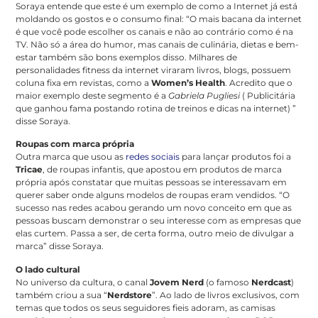
Soraya entende que este é um exemplo de como a Internet já está
moldando os gostos e o consumo final: “O mais bacana da internet
é que você pode escolher os canais e não ao contrário como é na
TV. Não só a área do humor, mas canais de culinária, dietas e bem-
estar também são bons exemplos disso. Milhares de
personalidades fitness da internet viraram livros, blogs, possuem
coluna fixa em revistas, como a
Women’s Health
. Acredito que o
maior exemplo deste segmento é a
Gabriela Pugliesi
( Publicitária
que ganhou fama postando rotina de treinos e dicas na internet) ”
disse Soraya.
Roupas com marca própria
Outra marca que usou as
redes sociais
para lançar produtos foi a
Tricae
, de roupas infantis, que apostou em produtos de marca
própria após constatar que muitas pessoas se interessavam em
querer saber onde alguns modelos de roupas eram vendidos. “O
sucesso nas redes acabou gerando um novo conceito em que as
pessoas buscam demonstrar o seu interesse com as empresas que
elas curtem. Passa a ser, de certa forma, outro meio de divulgar a
marca” disse Soraya.
O lado cultural
No universo da cultura, o canal
Jovem Nerd
(o famoso
Nerdcast
)
também criou a sua “
Nerdstore
”. Ao lado de livros exclusivos, com
temas que todos os seus seguidores fieis adoram, as camisas