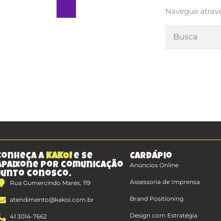
Navegue atrav
Conheça a
KAKOI
e se
Cardápio
apaixone por comunicação
Anúncios Online
junto conosco.
Assessoria de Imprensa
Rua Gumercindo Marés, 119
Brand Positioning
atendimento@kakoi.com.br
Design com Estratégia
41 3014-7662