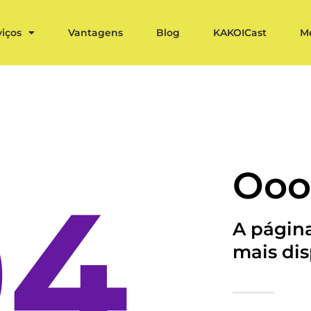
viços
Vantagens
Blog
KAKOICast
M
Ooo
04
A página
mais dis