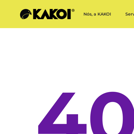
Nós, a KAKOI
Ser
4