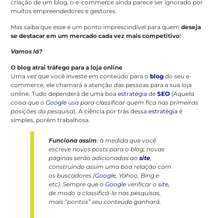
criação de um blog, o e-commerce ainda parece ser ignorado por
muitos empreendedores e gestores.
Mas saiba que esse é um ponto imprescindível para quem
deseja
se destacar em um mercado cada vez mais competitivo
!
Vamos lá?
O blog atrai tráfego para a loja online
Uma vez que você investe em conteúdo para o
blog
do seu e-
commerce, ele chamará a atenção das pessoas para a sua loja
online. Tudo dependerá de uma boa
estratégia
de
SEO
(
Aquela
coisa que o
Google
usa para classificar quem fica nas primeiras
posições da pesquisa
). A ciência por trás dessa
estratégia
é
simples, porém trabalhosa.
Funciona assim
: à medida que você
escreve novos posts para o blog, novas
páginas serão adicionadas ao
site
,
construindo assim uma boa relação com
os buscadores (
Google
, Yahoo, Bing e
etc). Sempre que o
Google
verificar o
site
,
de modo a classificá-lo nas pesquisas,
mais “pontos” seu conteúdo ganhará.