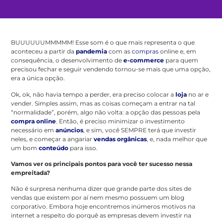
BUUUUUUMMMMM! Esse som é o que mais representa o que
aconteceu a partir da
pandemia
com as
compras
online e, em
consequência, o desenvolvimento de
e-commerce
para quem
precisou fechar e seguir vendendo tornou-se mais que uma opção,
era a única opção.
Ok, ok, não havia tempo a perder, era preciso colocar a
loja
no ar e
vender. Simples assim, mas as coisas começam a entrar na tal
“normalidade”, porém, algo não volta: a opção das pessoas pela
compra online
. Então, é preciso minimizar o investimento
necessário em
anúncios
, e sim, você SEMPRE terá que investir
neles, e começar a angariar
vendas orgânicas
, e, nada melhor que
um bom
conteúdo
para isso.
Vamos ver os principais pontos para você ter sucesso nessa
empreitada?
Não é surpresa nenhuma dizer que grande parte dos sites de
vendas que existem por aí nem mesmo possuem um blog
corporativo. Embora hoje encontremos inúmeros motivos na
internet a respeito do porquê as empresas devem investir na