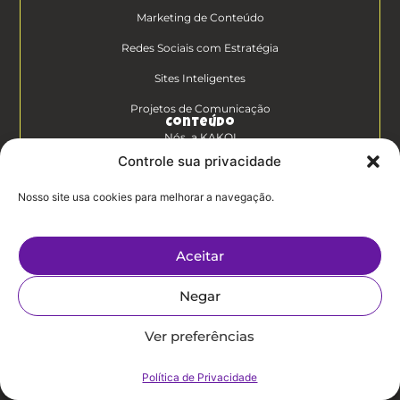
Marketing de Conteúdo
Redes Sociais com Estratégia
Sites Inteligentes
Projetos de Comunicação
Conteúdo
Nós, a KAKOI
Controle sua privacidade
Diferenciais Clientes KAKOI
Nosso site usa cookies para melhorar a navegação.
KAKOICast
Contato
Aceitar
Trabalhe Conosco
Negar
Politíca de
Privacidade
Ver preferências
Política de Privacidade