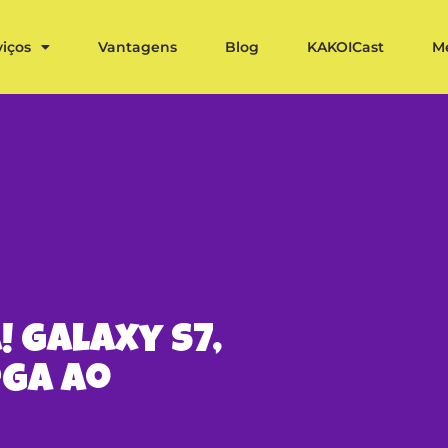
viços
Vantagens
Blog
KAKOICast
M
 Galaxy S7,
ega ao