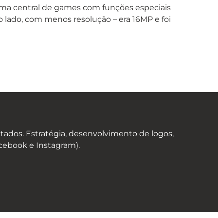
uma central de games com funções especiais
ro lado, com menos resolução – era 16MP e foi
ados. Estratégia, desenvolvimento de logos,
acebook e Instagram).