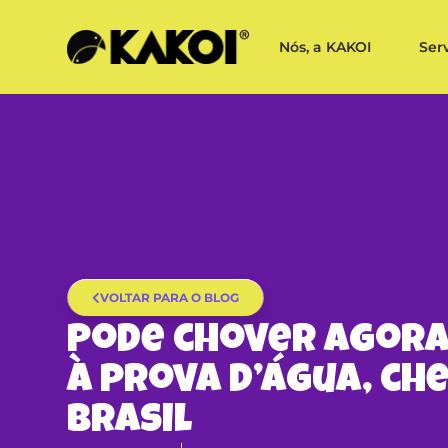
Nós, a KAKOI
Ser
VOLTAR PARA O BLOG
Pode chover agora!
à prova d’água, ch
Brasil