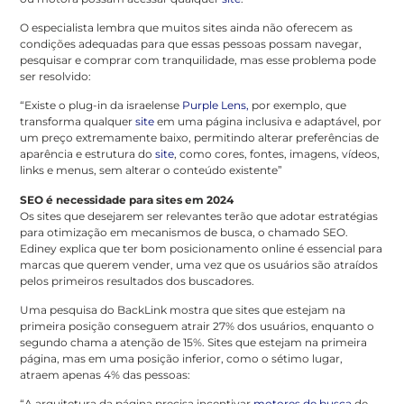
O especialista lembra que muitos sites ainda não oferecem as
condições adequadas para que essas pessoas possam navegar,
pesquisar e comprar com tranquilidade, mas esse problema pode
ser resolvido:
“Existe o plug-in da israelense
Purple Lens,
por exemplo, que
transforma qualquer
site
em uma página inclusiva e adaptável, por
um preço extremamente baixo, permitindo alterar preferências de
aparência e estrutura do
site
, como cores, fontes, imagens, vídeos,
links e menus, sem alterar o conteúdo existente”
SEO é necessidade para sites em 2024
Os sites que desejarem ser relevantes terão que adotar estratégias
para otimização em mecanismos de busca, o chamado SEO.
Ediney explica que ter bom posicionamento online é essencial para
marcas que querem vender, uma vez que os usuários são atraídos
pelos primeiros resultados dos buscadores.
Uma pesquisa do BackLink mostra que sites que estejam na
primeira posição conseguem atrair 27% dos usuários, enquanto o
segundo chama a atenção de 15%. Sites que estejam na primeira
página, mas em uma posição inferior, como o sétimo lugar,
atraem apenas 4% das pessoas:
“A arquitetura da página precisa incentivar
motores de busca
de