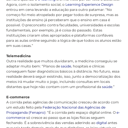
Agora, com o isolamento social, o
Learning Experience Design
entrou em cena levando a educação para outro patamar: “No
começo foi meio atropelado por pegar todos de surpresa, mas as
instituições de ensino já perceberam que o ensino em casa é
possível. O preconceito contra faculdades, universidades e escolas
fundamentais, por exemplo, já é coisa do passado. Estas
instituições criaram sites apropriados e plataformas confiáveis
para as aulas online seguindo a lógica de que todos os alunos estão
em suas casas.”
Telemedicina
Outra realidade que muitos duvidaram, a medicina conseguiu se
adaptar muito bem: “Planos de
saúde
, hospitais e clínicas
conseguem fazer diagnósticos básicos à distância. No futuro, essa
realidade deverá seguir existindo, isso, junto a democratização dos
meios irá mudar muito o jogo, incluindo consultas em locais
distantes que hoje não contam com um profissional da
saúde
.”
E-commerce
A corrida pelas agências de comunicação cresceu de acordo com
um estudo feito pela
Federação Nacional das Agências de
Propaganda (Fenapro)
: “É a corrida pelo espaço digital online. O
e-
commerce
só cresce ao passo que as lojas físicas seguem
fechando. É a sobrevivência das vendas aderindo ao
digital
antes
que seja tarde demais, mais do que digitalizar, as lojas virtuais se