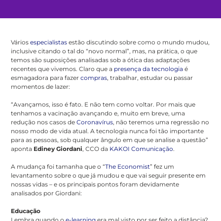
Vários
especialistas
estão discutindo sobre como o mundo mudou,
inclusive citando o tal do “novo normal”, mas, na prática, o que
temos são suposições analisadas sob a ótica das adaptações
recentes que vivemos. Claro que a
presença da tecnologia
é
esmagadora para fazer
compras
, trabalhar, estudar ou passar
momentos de lazer:
“Avançamos, isso é fato. E não tem como voltar. Por mais que
tenhamos a vacinação avançando e, muito em breve, uma
redução nos casos de
Coronavírus
, não teremos uma regressão no
nosso modo de vida atual. A tecnologia nunca foi tão importante
para as pessoas, sob qualquer ângulo em que se analise a questão”
aponta
Ediney Giordani
, CCO da
KAKOI Comunicação
.
A mudança foi tamanha que o “
The Economist
” fez um
levantamento sobre o que já mudou e que vai seguir presente em
nossas vidas – e os principais pontos foram devidamente
analisados por Giordani:
Educação
Lembra quando o
e-learning
era mal visto por ser feito a distância?