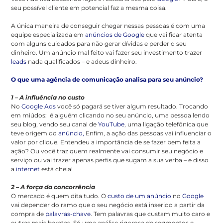
seu possível cliente em potencial faz a mesma coisa.
A única maneira de conseguir chegar nessas pessoas é com uma
equipe especializada em
anúncios de Google
que vai ficar atenta
com alguns cuidados para não gerar dívidas e perder o seu
dinheiro. Um anúncio mal feito vai fazer seu investimento trazer
leads
nada qualificados – e adeus dinheiro.
O que uma agência de comunicação analisa para seu anúncio?
1 – A influência no custo
No
Google Ads
você só pagará se tiver algum resultado. Trocando
em miúdos: é alguém clicando no seu anúncio, uma pessoa lendo
seu blog, vendo seu canal de
YouTube
, uma ligação telefônica que
teve origem do
anúncio,
Enfim, a ação das pessoas vai influenciar o
valor por clique. Entendeu a importância de se fazer bem feita a
ação? Ou você traz quem realmente vai consumir seu negócio e
serviço ou vai trazer apenas perfis que sugam a sua verba – e disso
a
internet
está cheia!
2 – A força da concorrência
O mercado é quem dita tudo. O
custo de um anúncio
no
Google
vai depender do ramo que o seu negócio está inserido a partir da
compra de
palavras-chave
. Tem palavras que custam muito caro e
outras mais baratas. Só uma análise rigorosa de segmentos e