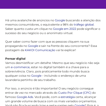
Há uma avalanche de anúncios no
Google
buscando a atenção dos
mesmos consumidores, o equivalente a 98% do
tráfego global
.
Saber quanto custa um clique no
Google em 2022
pode significar o
sucesso do seu negócio ou o anonimato virtual.
Quer saber como fazer com que as pessoas cliquem na sua
propaganda no
Google
e sair na frente do seu concorrente? Essa
postagem da
KAKOI Comunicação
vai te explicar!
Pensar digital
Vamos desmistificar um detalhe: Mesmo que seu negócio não seja
um
e-commerce
, estar no digital também é a chave para a
sobrevivência. Claro, pois praticamente todo mundo busca
qualquer coisa no
Google
– incluindo o endereço de uma
lavanderia pertinho de seu trabalho.
Por isso, o anúncio é tão importante! O seu negócio consegue
entrar de vez no mercado através do
Custo Por Clique (CPC)
do
famoso
Google Ads
. Você pode, com a
estratégia
certa, alcançar
um grande volume de busca com os mais variados orçamentos.
Você não fica buscando lojas e restaurantes pelo
Google
? Pois é, o