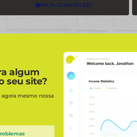
FALTA CLIENTES B2C
ra algum
o seu site?
ve agora mesmo nossa
problemas