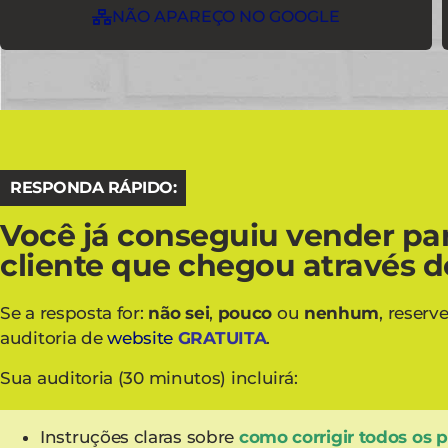
NÃO APAREÇO NO GOOGLE
RESPONDA RÁPIDO:
Você já conseguiu vender pa
cliente que chegou através d
Se a resposta for:
não sei
,
pouco
ou
nenhum
, reser
auditoria de
website
GRATUITA
.
Sua auditoria (30 minutos) incluirá:
Instruções claras sobre
como corrigir todos os 