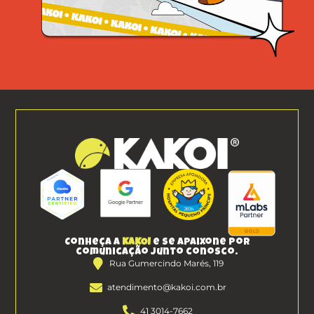
Conheça a
KAKOI
e se apaixone por
comunicação junto conosco.
Rua Gumercindo Marés, 119
atendimento@kakoi.com.br
41 3014-7662