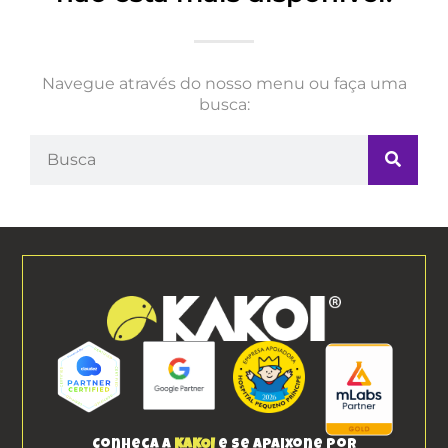
Navegue através do nosso menu ou faça uma
busca:
Conheça a
KAKOI
e se apaixone por