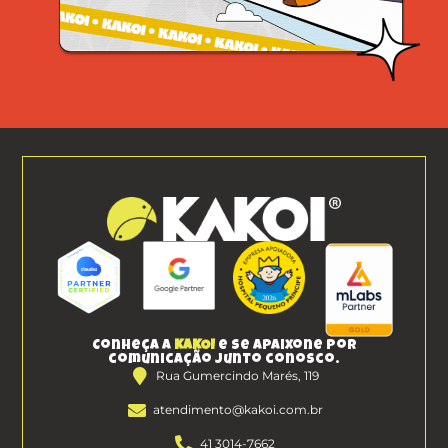
Conheça a
KAKOI
e se apaixone por
comunicação junto conosco.
Rua Gumercindo Marés, 119
atendimento@kakoi.com.br
41 3014-7662