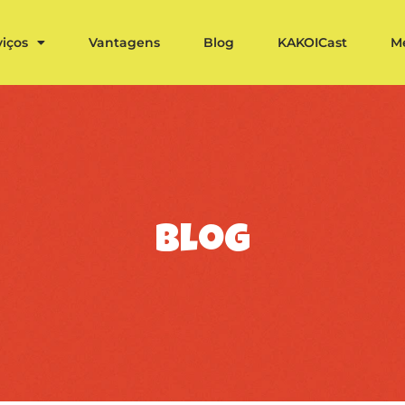
viços
Vantagens
Blog
KAKOICast
M
blog