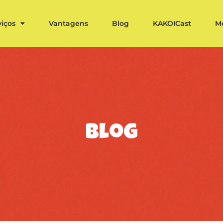
viços
Vantagens
Blog
KAKOICast
M
blog