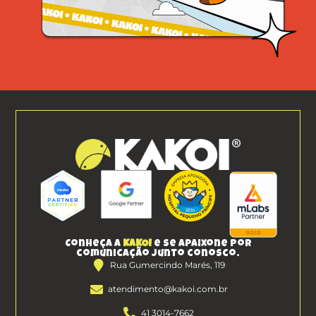
Conheça a
KAKOI
e se apaixone por
comunicação junto conosco.
Rua Gumercindo Marés, 119
atendimento@kakoi.com.br
41 3014-7662