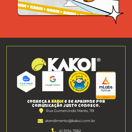
Conheça a
KAKOI
e se apaixone por
comunicação junto conosco.
Rua Gumercindo Marés, 119
atendimento@kakoi.com.br
41 3014-7662