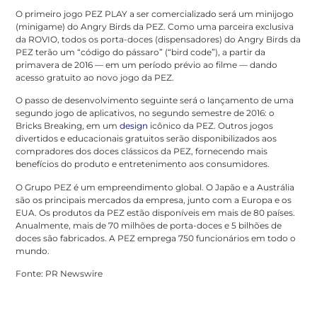
O primeiro jogo PEZ PLAY a ser comercializado será um minijogo
(minigame) do Angry Birds da PEZ. Como uma parceira exclusiva
da ROVIO, todos os porta-doces (dispensadores) do Angry Birds da
PEZ terão um “código do pássaro” (“bird code”), a partir da
primavera de 2016 — em um período prévio ao filme — dando
acesso gratuito ao novo jogo da PEZ.
O passo de desenvolvimento seguinte será o lançamento de uma
segundo jogo de aplicativos, no segundo semestre de 2016: o
Bricks Breaking, em um
design
icônico da PEZ. Outros jogos
divertidos e educacionais gratuitos serão disponibilizados aos
compradores dos doces clássicos da PEZ, fornecendo mais
benefícios do produto e entretenimento aos consumidores.
O Grupo PEZ é um empreendimento global. O Japão e a Austrália
são os principais mercados da empresa, junto com a Europa e os
EUA. Os produtos da PEZ estão disponíveis em mais de 80 países.
Anualmente, mais de 70 milhões de porta-doces e 5 bilhões de
doces são fabricados. A PEZ emprega 750 funcionários em todo o
mundo.
Fonte: PR Newswire