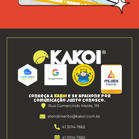
Conheça a
KAKOI
e se apaixone por
comunicação junto conosco.
Rua Gumercindo Marés, 119
atendimento@kakoi.com.br
41 3014-7662
41 3014-7662