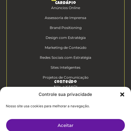
Cardápio
Anúncios Online
Assessoria de Imprensa
Brand Positioning
Design com Estratégia
Marketing de Conteúdo
Redes Sociais com Estratégia
Sites Inteligentes
Projetos de Comunicação
Conteúdo
Nós, a KAKOI
Controle sua privacidade
Diferenciais Clientes KAKOI
Nosso site usa cookies para melhorar a navegação.
KAKOICast
Contato
Aceitar
Trabalhe Conosco