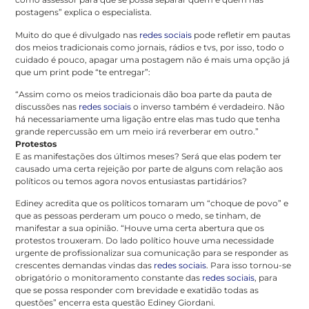
postagens” explica o especialista.
Muito do que é divulgado nas
redes sociais
pode refletir em pautas
dos meios tradicionais como jornais, rádios e tvs, por isso, todo o
cuidado é pouco, apagar uma postagem não é mais uma opção já
que um print pode “te entregar”:
“Assim como os meios tradicionais dão boa parte da pauta de
discussões nas
redes sociais
o inverso também é verdadeiro. Não
há necessariamente uma ligação entre elas mas tudo que tenha
grande repercussão em um meio irá reverberar em outro.”
Protestos
E as manifestações dos últimos meses? Será que elas podem ter
causado uma certa rejeição por parte de alguns com relação aos
políticos ou temos agora novos entusiastas partidários?
Ediney acredita que os políticos tomaram um “choque de povo” e
que as pessoas perderam um pouco o medo, se tinham, de
manifestar a sua opinião. “Houve uma certa abertura que os
protestos trouxeram. Do lado político houve uma necessidade
urgente de profissionalizar sua comunicação para se responder as
crescentes demandas vindas das
redes sociais
. Para isso tornou-se
obrigatório o monitoramento constante das
redes sociais
, para
que se possa responder com brevidade e exatidão todas as
questões” encerra esta questão Ediney Giordani.