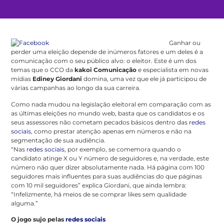
Ganhar ou
perder uma eleição depende de inúmeros fatores e um deles é a
comunicação com o seu público alvo: o eleitor. Este é um dos
temas que o CCO da
kakoi Comunicação
e especialista em novas
mídias
Ediney Giordani
domina, uma vez que ele já participou de
várias campanhas ao longo da sua carreira.
Como nada mudou na legislação eleitoral em comparação com as
as últimas eleições no mundo web, basta que os candidatos e os
seus assessores não cometam pecados básicos dentro das
redes
sociais
, como prestar atenção apenas em números e não na
segmentação de sua audiência.
“Nas
redes sociais
, por exemplo, se comemora quando o
candidato atinge X ou Y número de seguidores e, na verdade, este
número não quer dizer absolutamente nada. Há página com 100
seguidores mais influentes para suas audiências do que páginas
com 10 mil seguidores” explica Giordani, que ainda lembra:
“Infelizmente, há meios de se comprar likes sem qualidade
alguma.”
O jogo sujo pelas
redes sociais