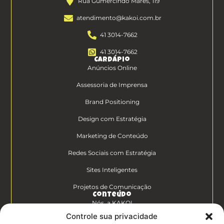
Rua Gumercindo Marés, 119
atendimento@kakoi.com.br
41 3014-7662
41 3014-7662
Cardápio
Anúncios Online
Assessoria de Imprensa
Brand Positioning
Design com Estratégia
Marketing de Conteúdo
Redes Sociais com Estratégia
Sites Inteligentes
Projetos de Comunicação
Conteúdo
Nós, a KAKOI
Controle sua privacidade
Diferenciais Clientes KAKOI