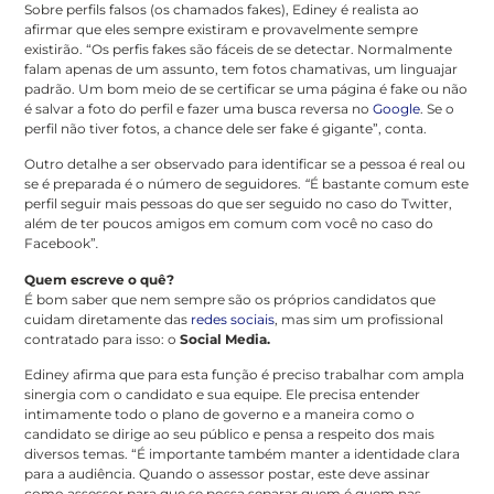
Sobre perfils falsos (os chamados fakes), Ediney é realista ao
afirmar que eles sempre existiram e provavelmente sempre
existirão. “Os perfis fakes são fáceis de se detectar. Normalmente
falam apenas de um assunto, tem fotos chamativas, um linguajar
padrão. Um bom meio de se certificar se uma página é fake ou não
é salvar a foto do perfil e fazer uma busca reversa no
Google
. Se o
perfil não tiver fotos, a chance dele ser fake é gigante”, conta.
Outro detalhe a ser observado para identificar se a pessoa é real ou
se é preparada é o número de seguidores.
“
É bastante comum este
perfil seguir mais pessoas do que ser seguido no caso do Twitter,
além de ter poucos amigos em comum com você no caso do
Facebook”
.
Quem escreve o quê?
É bom saber que nem sempre são os próprios candidatos que
cuidam diretamente das
redes sociais
, mas sim um profissional
contratado para isso: o
Social Media.
Ediney afirma que para esta função é preciso trabalhar com ampla
sinergia com o candidato e sua equipe. Ele precisa entender
intimamente todo o plano de governo e a maneira como o
candidato se dirige ao seu público e pensa a respeito dos mais
diversos temas. “É importante também manter a identidade clara
para a audiência. Quando o assessor postar, este deve assinar
como assessor para que se possa separar quem é quem nas