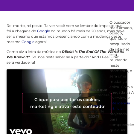
O buscador
Rei morto, rei posto!
Talvez você nem se lembre do impacto que
mais amado,
foi a chegada do
Google
no mundo há mais de 20 anos, mas deve
odiado,
ser o mesmo que estamos presenciando com a mudança deste
querido e
mesmo
Google
agora!
pesquisado
da internet
Como diz a letra da música do
REM:It ‘s The End Of The World As
está
We Know It”
. Só nos resta saber se a parte do “And I Feel Fine”
mudando
será verdadeira!
neste
momento, e
será uma
mudança
épica. Com a
Mas o que
chegada da A
acontecerá
Overview, a
Clique para aceitar os cookies
com o
inteligência
Google
a
marketing e ativar este conteúdo
artificial
partir de
projetada
2024?
para
compreende
qualquer