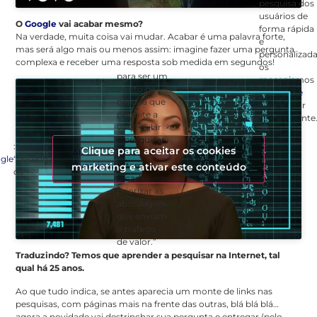
pesquisa dos
usuários de
O
Google
vai acabar mesmo?
forma rápida
Na verdade, muita coisa vai mudar. Acabar é uma palavra forte,
e
mas será algo mais ou menos assim: imagine fazer uma pergunta
personalizada
complexa e receber uma resposta sob medida em segundos!
os
para ser um
mecanismos
ponto de
do
Google
partida que
vão mudar
permite a
radicalmente
você pular
e pesquisar
:
Clique para aceitar os cookies
AI
mais…
gle
“desenhamos
Overviews
estamos
marketing e ativar este conteúdo
os
focados em
priorizar as
abordagens
que enviam
o tráfego
de valor.”
Traduzindo? Temos que aprender a pesquisar na Internet, tal
qual há 25 anos.
Ao que tudo indica, se antes aparecia um monte de links nas
pesquisas, com páginas mais na frente das outras, blá blá blá…
agora a novidade vai destrinchar sua pergunta e entregar (pelo