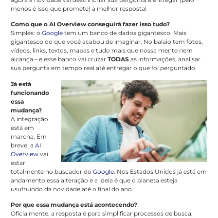
menos é isso que promete) a melhor resposta!
Como que o AI Overview conseguirá fazer isso tudo?
Simples: o
Google
tem um banco de dados gigantesco. Mais
gigantesco do que você acabou de imaginar. No balaio tem fotos,
vídeos, links, textos, mapas e tudo mais que nossa mente nem
alcança – e esse banco vai cruzar
TODAS
as informações, analisar
sua pergunta em tempo real até entregar o que foi perguntado.
Já está
funcionando
essa
mudança?
A integração
está em
marcha. Em
breve, a
AI
Overview
vai
estar
totalmente no buscador do
Google
. Nos Estados Unidos já está em
andamento essa alteração e a ideia é que o planeta esteja
usufruindo da novidade até o final do ano.
Por que essa mudança está acontecendo?
Oficialmente, a resposta é para simplificar processos de busca,