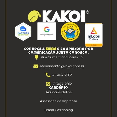
Conheça a
KAKOI
e se apaixone por
comunicação junto conosco.
Rua Gumercindo Marés, 119
atendimento@kakoi.com.br
41 3014-7662
41 3014-7662
Cardápio
Anúncios Online
Assessoria de Imprensa
Brand Positioning