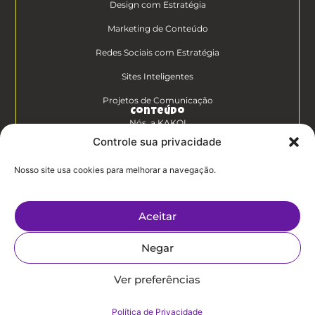
Design com Estratégia
Marketing de Conteúdo
Redes Sociais com Estratégia
Sites Inteligentes
Projetos de Comunicação
Conteúdo
Nós, a KAKOI
Controle sua privacidade
Diferenciais Clientes KAKOI
Nosso site usa cookies para melhorar a navegação.
KAKOICast
Contato
Aceitar
Trabalhe Conosco
Negar
Politíca de
Privacidade
Ver preferências
Política de Privacidade