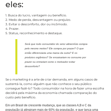
eles:
1. Busca do lucro, vantagem ou benefício.
2. Medo de perda, desvantagem ou prejuízo.
3. Evitar o desconforto, dor ou incômodo.
4. Prazer.
5. Status, reconhecimento e destaque.
Será que todo consumidor do setor alimentício compra
pelo mesmo motivo? Ele compra por prazer? O que
então diferenciaria uma marca da outra? E os
produtos orgânicos? Se encaixariam no consumo por
prazer ou entrariam como o motivador evitar
desconforto?
Se o marketing é a arte de criar demanda, em alguns casos de
sustentá-la, como alguém que não conhece o seu público
consegue fazê-lo? Todo consumidor na hora de fazer uma escolha
decidirá pela máxima da economia chamada comparação do
custo pelo benefício.
Em um Brasil de crescente mudança, que as classes A,B e C da
população já atingiram mais de 60% da população, e que lança uma