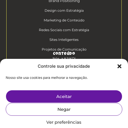
Brand Positioning
Design com Estratégia
Marketing de Conteúdo
Redes Sociais com Estratégia
Sites Inteligentes
Projetos de Comunicação
Conteúdo
Nós, a KAKOI
Controle sua privacidade
Diferenciais Clientes KAKOI
Nosso site usa cookies para melhorar a navegação.
KAKOICast
Contato
Aceitar
Trabalhe Conosco
Negar
Politíca de
Privacidade
Ver preferências