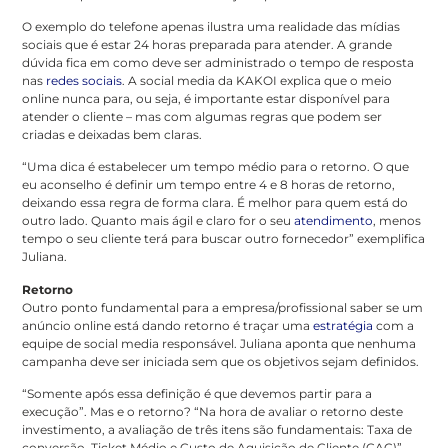
O exemplo do telefone apenas ilustra uma realidade das mídias
sociais que é estar 24 horas preparada para atender. A grande
dúvida fica em como deve ser administrado o tempo de resposta
nas
redes sociais
. A social media da KAKOI explica que o meio
online nunca para, ou seja, é importante estar disponível para
atender o cliente – mas com algumas regras que podem ser
criadas e deixadas bem claras.
“Uma dica é estabelecer um tempo médio para o retorno. O que
eu aconselho é definir um tempo entre 4 e 8 horas de retorno,
deixando essa regra de forma clara. É melhor para quem está do
outro lado. Quanto mais ágil e claro for o seu
atendimento
, menos
tempo o seu cliente terá para buscar outro fornecedor” exemplifica
Juliana.
Retorno
Outro ponto fundamental para a empresa/profissional saber se um
anúncio online está dando retorno é traçar uma
estratégia
com a
equipe de social media responsável. Juliana aponta que nenhuma
campanha deve ser iniciada sem que os objetivos sejam definidos.
“Somente após essa definição é que devemos partir para a
execução”. Mas e o retorno? “Na hora de avaliar o retorno deste
investimento, a avaliação de três itens são fundamentais: Taxa de
conversão, Ticket Médio e Custo de Aquisição de Cliente (CAC)”.