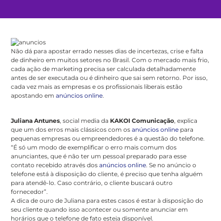
Não dá para apostar errado nesses dias de incertezas, crise e falta
de dinheiro em muitos setores no Brasil. Com o mercado mais frio,
cada ação de marketing precisa ser calculada detalhadamente
antes de ser executada ou é dinheiro que sai sem retorno. Por isso,
cada vez mais as empresas e os profissionais liberais estão
apostando em
anúncios online
.
Juliana Antunes
, social media da
KAKOI Comunicação
, explica
que um dos erros mais clássicos com os
anúncios online
para
pequenas empresas ou empreendedores é a questão do telefone.
“É só um modo de exemplificar o erro mais comum dos
anunciantes, que é não ter um pessoal preparado para esse
contato recebido através dos
anúncios online
. Se no anúncio o
telefone está à disposição do cliente, é preciso que tenha alguém
para atendê-lo. Caso contrário, o cliente buscará outro
fornecedor”.
A dica de ouro de Juliana para estes casos é estar à disposição do
seu cliente quando isso acontecer ou somente anunciar em
horários que o telefone de fato esteja disponível.