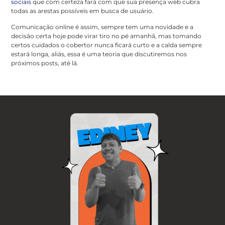
sociais
que com certeza fará com que sua presença web cubra
todas as arestas possíveis em busca de usuário.
Comunicação online é assim, sempre tem uma novidade e a
decisão certa hoje pode virar tiro no pé amanhã, mas tomando
certos cuidados o cobertor nunca ficará curto e a calda sempre
estará longa, aliás, essa é uma teoria que discutiremos nos
próximos posts, até lá.