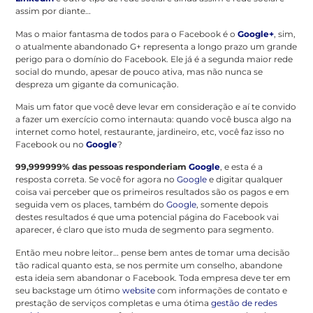
assim por diante…
Mas o maior fantasma de todos para o Facebook é o
Google+
, sim,
o atualmente abandonado G+ representa a longo prazo um grande
perigo para o domínio do Facebook. Ele já é a segunda maior rede
social do mundo, apesar de pouco ativa, mas não nunca se
despreza um gigante da comunicação.
Mais um fator que você deve levar em consideração e aí te convido
a fazer um exercício como internauta: quando você busca algo na
internet como hotel, restaurante, jardineiro, etc, você faz isso no
Facebook ou no
Google
?
99,999999% das pessoas responderiam
Google
, e esta é a
resposta correta. Se você for agora no
Google
e digitar qualquer
coisa vai perceber que os primeiros resultados são os pagos e em
seguida vem os places, também do
Google
, somente depois
destes resultados é que uma potencial página do Facebook vai
aparecer, é claro que isto muda de segmento para segmento.
Então meu nobre leitor… pense bem antes de tomar uma decisão
tão radical quanto esta, se nos permite um conselho, abandone
esta ideia sem abandonar o Facebook. Toda empresa deve ter em
seu backstage um ótimo
website
com informações de contato e
prestação de serviços completas e uma ótima
gestão de redes