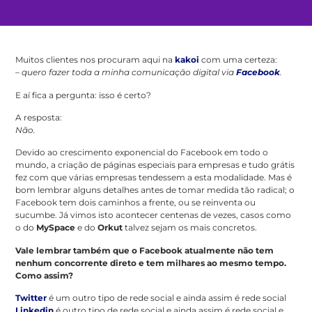
Muitos clientes nos procuram aqui na
kakoi
com uma certeza:
– quero fazer toda a minha comunicação digital via
Facebook
.
E aí fica a pergunta: isso é certo?
A resposta:
Não.
Devido ao crescimento exponencial do Facebook em todo o
mundo, a criação de páginas especiais para empresas e tudo grátis
fez com que várias empresas tendessem a esta modalidade. Mas é
bom lembrar alguns detalhes antes de tomar medida tão radical; o
Facebook tem dois caminhos a frente, ou se reinventa ou
sucumbe. Já vimos isto acontecer centenas de vezes, casos como
o do
MySpace
e do
Orkut
talvez sejam os mais concretos.
Vale lembrar também que o Facebook atualmente não tem
nenhum concorrente direto e tem milhares ao mesmo tempo.
Como assim?
Twitter
é um outro tipo de rede social e ainda assim é rede social
Linkedin
é outro tipo de rede social e ainda assim é rede social e