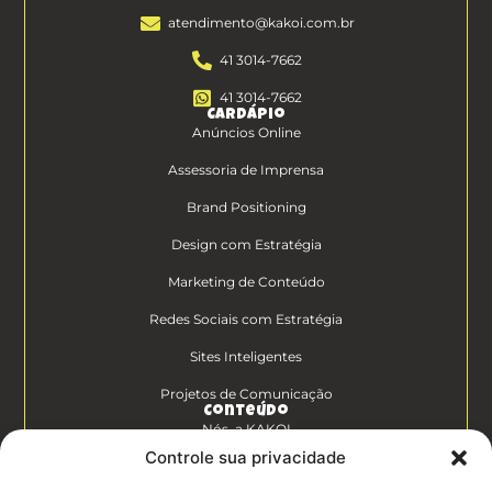
atendimento@kakoi.com.br
41 3014-7662
41 3014-7662
Cardápio
Anúncios Online
Assessoria de Imprensa
Brand Positioning
Design com Estratégia
Marketing de Conteúdo
Redes Sociais com Estratégia
Sites Inteligentes
Projetos de Comunicação
Conteúdo
Nós, a KAKOI
Controle sua privacidade
Diferenciais Clientes KAKOI