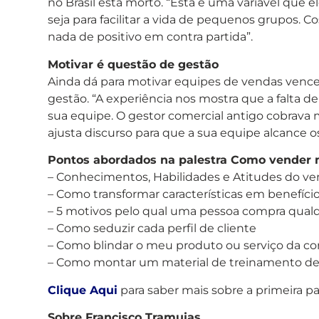
no Brasil está morto. “Esta é uma variável que
seja para facilitar a vida de pequenos grupos. C
nada de positivo em contra partida”.
Motivar é questão de gestão
Ainda dá para motivar equipes de vendas venced
gestão. “A experiência nos mostra que a falta d
sua equipe. O gestor comercial antigo cobrava m
ajusta discurso para que a sua equipe alcance o
Pontos abordados na palestra Como vender 
– Conhecimentos, Habilidades e Atitudes do 
– Como transformar características em benefício
– 5 motivos pelo qual uma pessoa compra qualq
– Como seduzir cada perfil de cliente
– Como blindar o meu produto ou serviço da co
– Como montar um material de treinamento d
Clique Aqui
para saber mais sobre a primeira 
Sobre Francisco Tramujas