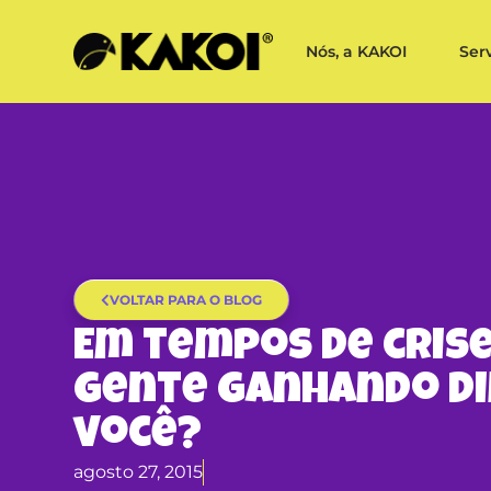
Nós, a KAKOI
Ser
VOLTAR PARA O BLOG
Em tempos de cris
gente ganhando di
você?
agosto 27, 2015