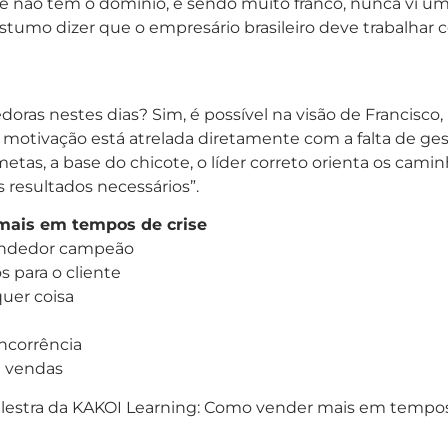
 ele não tem o domínio, e sendo muito franco, nunca vi u
ostumo dizer que o empresário brasileiro deve trabalhar 
oras nestes dias? Sim, é possível na visão de Francisc
e motivação está atrelada diretamente com a falta de ge
etas, a base do chicote, o líder correto orienta os cam
s resultados necessários”.
mais em tempos de crise
vendedor campeão
s para o cliente
uer coisa
ncorrência
e vendas
palestra da KAKOI Learning: Como vender mais em tempos