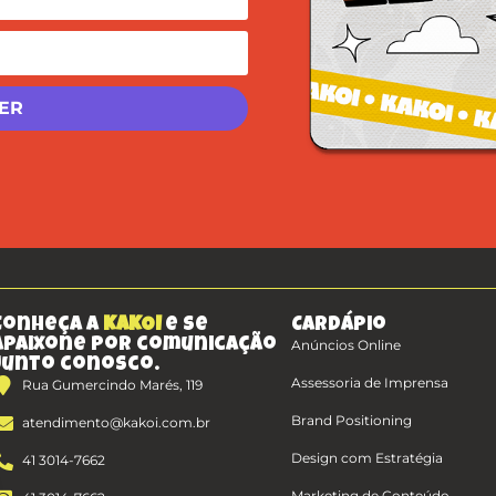
Conheça a
KAKOI
e se
Cardápio
apaixone por comunicação
Anúncios Online
junto conosco.
Assessoria de Imprensa
Rua Gumercindo Marés, 119
Brand Positioning
atendimento@kakoi.com.br
Design com Estratégia
41 3014-7662
Marketing de Conteúdo