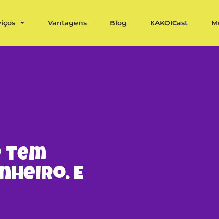
viços
Vantagens
Blog
KAKOICast
M
e tem
nheiro. E