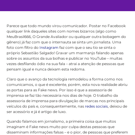
Parece que todo mundo virou comunicador. Postar no Facebook
qualquer link daqueles sites com nomes bizarros (algo como
MeuBrasil666, O Grande Avaliador ou qualquer outra bobagem do
gênero) já faz com que o internauta se sinta um jornalista. Uma
foto com filtro do
Instagram
faz com que o seu tio se sinta o
próprio Sebastião Salgado! Gravar um marmanjo falando apenas
sobre os assuntos da sua bolhas e publicar no YouTube – muitas
vezes desfilando ódio na sua fala – atrai a atenção de pessoas que
pensam igual e nunca deixam esta redoma.
Claro que o avanço da tecnologia remodelou a forma como nos
comunicamos, o que é excelente, porém, esta nova realidade abriu
as portas para as Fake news. Por isso é que a assessoria de
imprensa se faz tão necessária nos dias de hoje. O trabalho da
assessoria de imprensa para divulgação de marcas nos principais
veículos do país e, consequentemente, nas
redes sociais
, deixou de
ser acessório e já é artigo de luxo.
Quando falamos em jornalismo, a primeira coisa que muitos
imaginam é Fake news muito por culpa destas pessoas que
disseminam informações falsas – e o pior, de pessoas que preferem