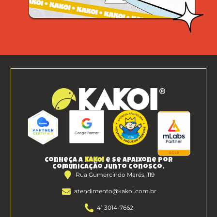
Conheça a
KAKOI
e se apaixone por
comunicação junto conosco.
Rua Gumercindo Marés, 119
atendimento@kakoi.com.br
41 3014-7662