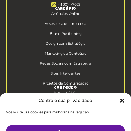
41 3014-7662
Cardápio
Anúncios Online
Assessoria de Imprensa
Brand Positioning
Design com Estratégia
Marketing de Conteúdo
Redes Sociais com Estratégia
Sites Inteligentes
Projetos de Comunicação
Conteúdo
Nós, a KAKOI
Controle sua privacidade
Diferenciais Clientes KAKOI
Nosso site usa cookies para melhorar a navegação.
KAKOICast
Contato