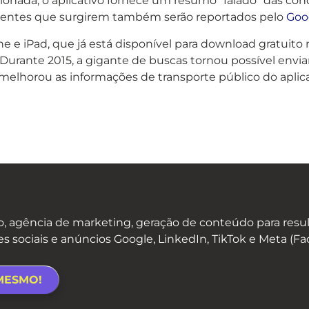
lecionada, o aplicativo fornece um resumo “falado” das co
cidentes que surgirem também serão reportados pelo
Goo
e e iPad, que já está disponível para download gratuit
urante 2015, a gigante de buscas tornou possível enviar 
elhorou as informações de transporte público do aplica
 agência de marketing, geração de conteúdo para result
es sociais e anúncios Google, LinkedIn, TikTok e Meta (F
MESMO!