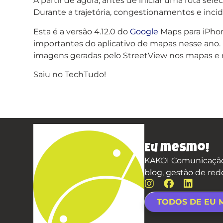
A partir de agora, antes de iniciar uma rota se
Durante a trajetória, congestionamentos e in
Esta é a versão 4.12.0 do
Google
Maps para iPhon
importantes do aplicativo de mapas nesse ano. D
imagens geradas pelo StreetView nos mapas e m
Saiu no TechTudo!
Eu mesmo!
KAKOI Comunicação,
blog, gestão de red
TODOS DE EU 