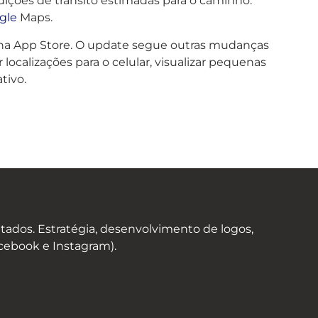
ndições de trânsito estimadas para o caminho.
gle
Maps.
o na App Store. O update segue outras mudanças
localizações para o celular, visualizar pequenas
tivo.
ados. Estratégia, desenvolvimento de logos,
acebook e Instagram).