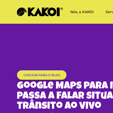
Nós, a KAKOI
Ser
VOLTAR PARA O BLOG
Google Maps para 
passa a falar situ
trânsito ao vivo