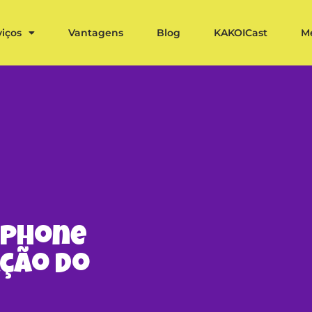
viços
Vantagens
Blog
KAKOICast
M
iPhone
ação do