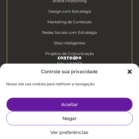
Brand Positioning
Design com Estratégia
Marketing de Conteúdo
Redes Sociais com Estratégia
Sites Inteligentes
Projetos de Comunicação
Conteúdo
Nós, a KAKOI
Controle sua privacidade
Diferenciais Clientes KAKOI
Nosso site usa cookies para melhorar a navegação.
KAKOICast
Contato
Aceitar
Trabalhe Conosco
Negar
Politíca de
Privacidade
Ver preferências