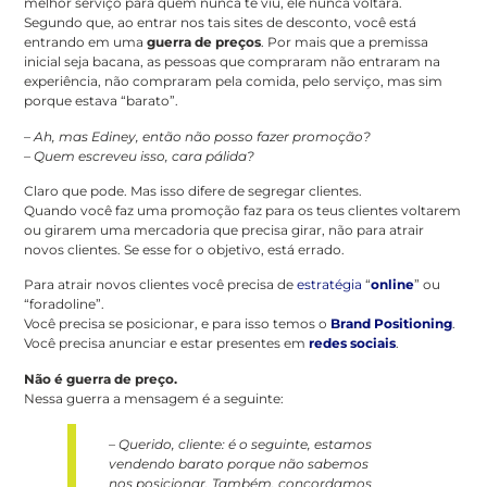
melhor serviço para quem nunca te viu, ele nunca voltará.
Segundo que, ao entrar nos tais sites de desconto, você está
entrando em uma
guerra de preços
. Por mais que a premissa
inicial seja bacana, as pessoas que compraram não entraram na
experiência, não compraram pela comida, pelo serviço, mas sim
porque estava “barato”.
– Ah, mas Ediney, então não posso fazer promoção?
– Quem escreveu isso, cara pálida?
Claro que pode. Mas isso difere de segregar clientes.
Quando você faz uma promoção faz para os teus clientes voltarem
ou girarem uma mercadoria que precisa girar, não para atrair
novos clientes. Se esse for o objetivo, está errado.
Para atrair novos clientes você precisa de
estratégia
“
online
” ou
“foradoline”.
Você precisa se posicionar, e para isso temos o
Brand Positioning
.
Você precisa anunciar e estar presentes em
redes sociais
.
Não é guerra de preço.
Nessa guerra a mensagem é a seguinte:
– Querido, cliente: é o seguinte, estamos
vendendo barato porque não sabemos
nos posicionar. Também, concordamos