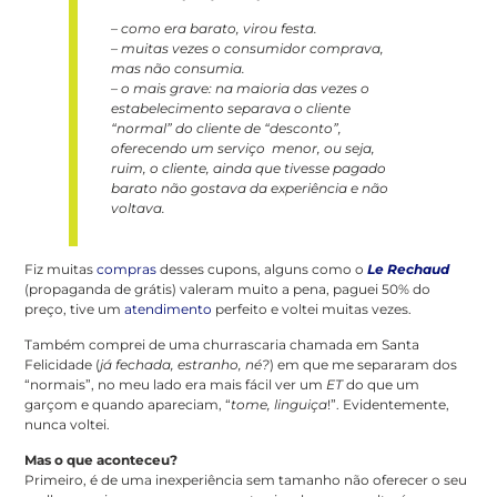
– como era barato, virou festa.
– muitas vezes o consumidor comprava,
mas não consumia.
– o mais grave: na maioria das vezes o
estabelecimento separava o cliente
“normal” do cliente de “desconto”,
oferecendo um serviço menor, ou seja,
ruim, o cliente, ainda que tivesse pagado
barato não gostava da experiência e não
voltava.
Fiz muitas
compras
desses cupons, alguns como o
Le Rechaud
(propaganda de grátis) valeram muito a pena, paguei 50% do
preço, tive um
atendimento
perfeito e voltei muitas vezes.
Também comprei de uma churrascaria chamada em Santa
Felicidade (
já fechada, estranho, né?
) em que me separaram dos
“normais”, no meu lado era mais fácil ver um
ET
do que um
garçom e quando apareciam, “
tome, linguiça
!”. Evidentemente,
nunca voltei.
Mas o que aconteceu?
Primeiro, é de uma inexperiência sem tamanho não oferecer o seu