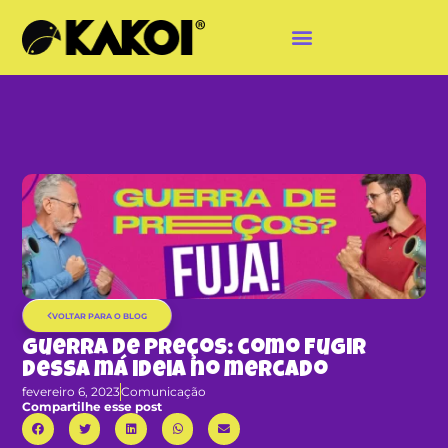
VOLTAR PARA O BLOG
Guerra de Preços: como fugir
dessa má ideia no mercado
fevereiro 6, 2023
Comunicação
Compartilhe esse post