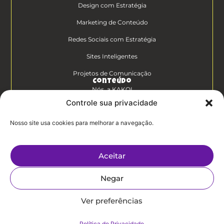
Design com Estratégia
Marketing de Conteúdo
Redes Sociais com Estratégia
Sites Inteligentes
Projetos de Comunicação
Conteúdo
Nós, a KAKOI
Controle sua privacidade
Diferenciais Clientes KAKOI
Nosso site usa cookies para melhorar a navegação.
KAKOICast
Contato
Aceitar
Trabalhe Conosco
Negar
Politíca de
Privacidade
Ver preferências
Política de Privacidade