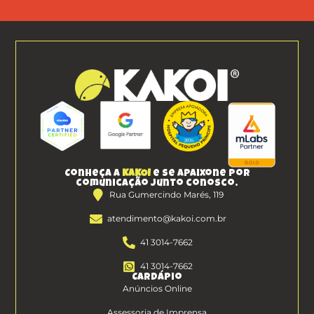
Conheça a
KAKOI
e se apaixone por
comunicação junto conosco.
Rua Gumercindo Marés, 119
atendimento@kakoi.com.br
41 3014-7662
41 3014-7662
Cardápio
Anúncios Online
Assessoria de Imprensa