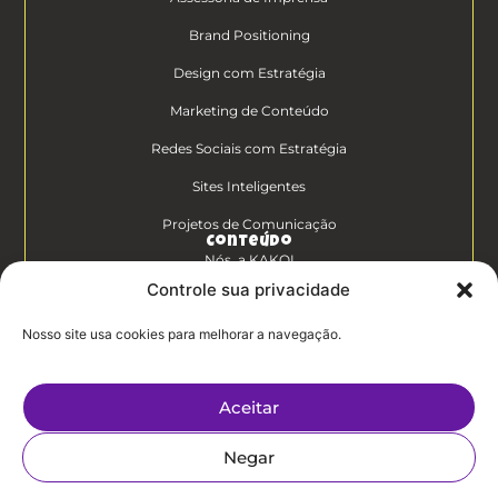
Brand Positioning
Design com Estratégia
Marketing de Conteúdo
Redes Sociais com Estratégia
Sites Inteligentes
Projetos de Comunicação
Conteúdo
Nós, a KAKOI
Controle sua privacidade
Diferenciais Clientes KAKOI
Nosso site usa cookies para melhorar a navegação.
KAKOICast
Contato
Aceitar
Trabalhe Conosco
Negar
Politíca de
Privacidade