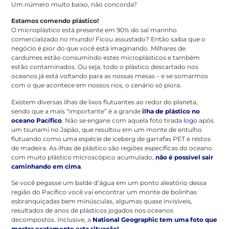
Um número muito baixo, não concorda?
Estamos comendo plástico!
O microplástico está presente em 90% do sal marinho
comercializado no mundo! Ficou assustado? Então saiba que o
negócio é pior do que você está imaginando. Milhares de
cardumes estão consumindo estes microplásticos e também
estão contaminados. Ou seja, todo o plástico descartado nos
oceanos já está voltando para as nossas mesas – e se somarmos
com o que acontece em nossos rios, o cenário só piora.
Existem diversas ilhas de lixos flutuantes ao redor do planeta,
sendo que a mais “importante” é a grande
ilha de plástico no
oceano Pacífico
. Não se engane com aquela foto tirada
logo
após
um tsunami no Japão, que resultou em um monte de entulho
flutuando como uma espécie de iceberg de garrafas PET e restos
de madeira. As ilhas de plástico são regiões específicas do oceano
com muito plástico microscópico acumulado,
não é possível sair
caminhando em cima
.
Se você pegasse um balde d’água em um ponto aleatório dessa
região do Pacífico você vai encontrar um monte de bolinhas
esbranquiçadas bem minúsculas, algumas quase invisíveis,
resultados de anos de plásticos jogados nos oceanos
decompostos. Inclusive, a
National Geographic tem uma foto que
mostra exatamente esta situação!