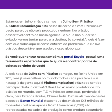
Estamos em julho, mês da campanha
Julho Sem Plástico
!
A
KAKOI Comunicação
está nessa de corpo e alma! Fizemos um
pacto para que não seja produzido nenhum lixo plástico
descartável dentro da nossa agência – e o que não puder ser
evitado, vamos juntar para dar a destinação correta! A ideia é fazer
com que todos aqui se conscientizem do problema que é o lixo
plástico descartável que assola o nosso globo azul!
Se você quer entrar nessa também, o
portal Ecycle
possui uma
ferramenta espetacular que te ajuda a encontrar pontos de
coletas pertinho de você!
A ideia toda do
Julho sem Plástico
começou no Reino Unido em
2011, mas já se espalhou no mundo todo e cada país tem a sua
hastag (a da gente aqui é
#julhosemplastico
) e faz todo sentido
participar desta iniciativa! O Brasil é o 4º maior produtor de lixo
plástico no mundo, com 11,3 milhões de toneladas, perdendo, é
claro, para Estados Unidos, China e Índia. O mais alarmante destes
dados do
Banco Mundial
é saber que dos mais de 10,3 milhões de
toneladas coletadas apenas 145 mil toneladas (1,28%) são
reprocessadas na cadeia de produção como produto secundário.