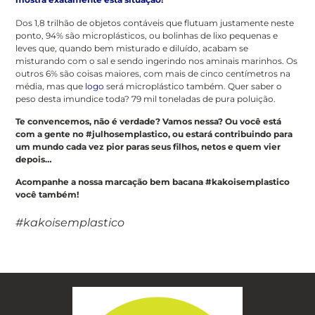
Dos 1,8 trilhão de objetos contáveis que flutuam justamente neste
ponto, 94% são microplásticos, ou bolinhas de lixo pequenas e
leves que, quando bem misturado e diluído, acabam se
misturando com o sal e sendo ingerindo nos aminais marinhos. Os
outros 6% são coisas maiores, com mais de cinco centímetros na
média, mas que
logo
será microplástico também. Quer saber o
peso desta imundice toda? 79 mil toneladas de pura poluição.
Te convencemos, não é verdade? Vamos nessa? Ou você está
com a gente no #julhosemplastico, ou estará contribuindo para
um mundo cada vez pior paras seus filhos, netos e quem vier
depois…
Acompanhe a nossa marcação bem bacana #kakoisemplastico
você também!
#kakoisemplastico