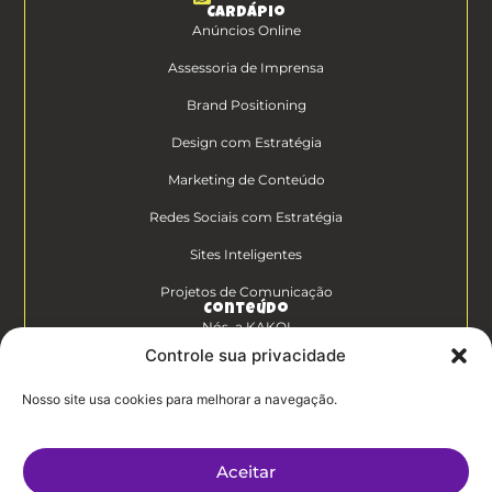
Cardápio
Anúncios Online
Assessoria de Imprensa
Brand Positioning
Design com Estratégia
Marketing de Conteúdo
Redes Sociais com Estratégia
Sites Inteligentes
Projetos de Comunicação
Conteúdo
Nós, a KAKOI
Controle sua privacidade
Diferenciais Clientes KAKOI
Nosso site usa cookies para melhorar a navegação.
KAKOICast
Contato
Aceitar
Trabalhe Conosco