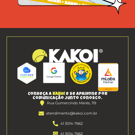
Conheça a
KAKOI
e se apaixone por
comunicação junto conosco.
Rua Gumercindo Marés, 119
atendimento@kakoi.com.br
41 3014-7662
41 3014-7662