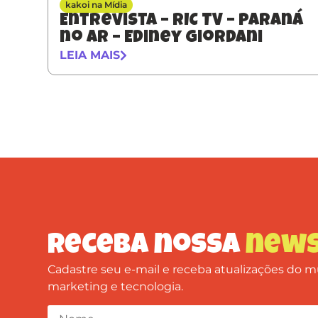
kakoi na Mídia
Entrevista – RIC TV – Paraná
no Ar – Ediney Giordani
LEIA MAIS
Receba nossa
news
Cadastre seu e-mail e receba atualizações do
marketing e tecnologia.