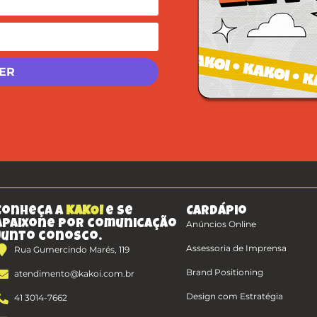
Conheça a
KAKOI
e se
Cardápio
apaixone por comunicação
Anúncios Online
junto conosco.
Assessoria de Imprensa
Rua Gumercindo Marés, 119
Brand Positioning
atendimento@kakoi.com.br
Design com Estratégia
41 3014-7662