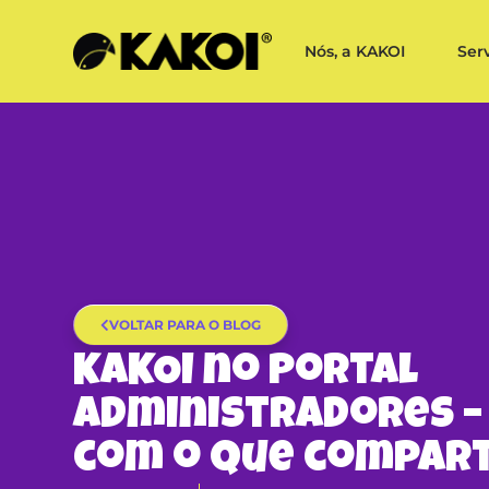
Nós, a KAKOI
Ser
VOLTAR PARA O BLOG
KAKOI no Portal
Administradores –
com o que compart