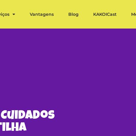
viços
Vantagens
Blog
KAKOICast
M
 Cuidados
ilha