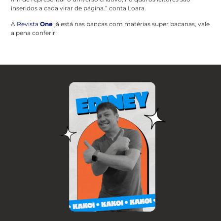
inseridos a cada virar de página.” conta Loara.
A
Revista
One
já está nas bancas com matérias super bacanas, vale
a pena conferir!