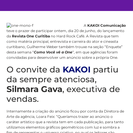
A
KAKOI Comunicação
teve o prazer de participar ontem, dia 20 de junho, do lançamento
da
Revista One Curitiba
no Hard Rock Café. A Revista que tem
como matéria principal, entrevista e carreira do ator e cineasta
curitibano, Guilherme Weber também trouxe na seção “Enquete”
desta semana “
Como Você vê a One
“, em que agências foram
convidadas para desenvolver um anúncio sobre a própria One.
O convite da
KAKOI
partiu
da sempre atenciosa,
Silmara Gava
, executiva de
vendas.
Internamente a criação do anúncio ficou por conta da Diretora de
Arte da agência, Loara Feix: “Queríamos trazer ao anúncio o
caráter artístico que a revista tem em cada publicação, para tanto
utilizamos elementos gráficos geométricos com luz e sombra a
fim de representar o universo criativo, no qual os leitores são