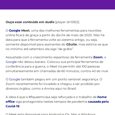
Ouça esse conteúdo em áudio
[player id=5922]
O
Google
Meet
, uma das melhores ferramentas para reuniões
online ficará de graça a partir do dia 04 de maio de 2020. Não há
data para que a ferramenta volte ao sistema antigo, ou seja,
somente disponível para assinantes do
GSuíte
, mas estima-se que
no mínimo até setembro ela siga “de grátis”.
Assustada com o crescimento espantoso da ferramenta
Zoom
, o
Google
não deixou barato. Colocou sua principal ferramenta de
conferência para a guerra, o
Meet
irá permitir até 100 pessoas
simultaneamente em chamadas de 60 minutos, contra 40 do rival.
O
Google
também pegou em um ponto sensível: segurança. O
Zoom recentemente foi invadido e chegou a ser proibido por
diversos órgãos, como a Anvisa aqui no Brasil.
A ideia é que a #fiqueemcasa seja reforçada e o trabalho de
home
office
siga protagonista nestes tempos de pandemia
causada pelo
Covid-19
.
O Meet está disponível para Android e iOs, Mac e Windows.