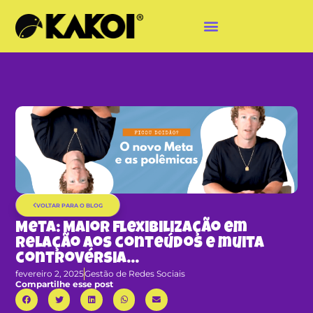
VOLTAR PARA O BLOG
Meta: Maior flexibilização em
relação aos conteúdos e muita
controvérsia…
fevereiro 2, 2025
Gestão de Redes Sociais
Compartilhe esse post