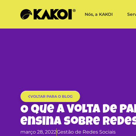
Nós, a KAKOI
Ser
VOLTAR PARA O BLOG
O que a volta de P
ensina sobre Redes
março 28, 2022
Gestão de Redes Sociais