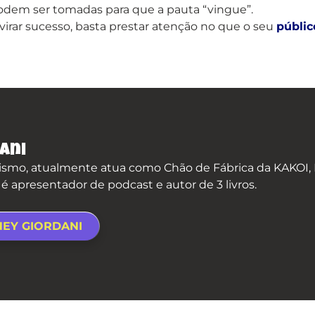
dem ser tomadas para que a pauta “vingue”.
irar sucesso, basta prestar atenção no que o seu
públic
ani
smo, atualmente atua como Chão de Fábrica da KAKOI, P
apresentador de podcast e autor de 3 livros.
NEY GIORDANI