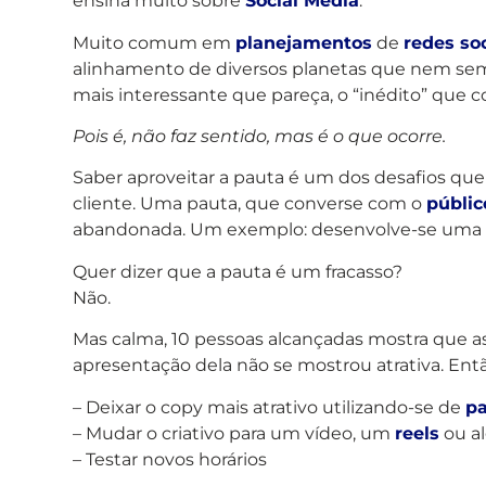
ensina muito sobre
Social Media
.
Muito comum em
planejamentos
de
redes soc
alinhamento de diversos planetas que nem sempr
mais interessante que pareça, o “inédito” que
Pois é, não faz sentido, mas é o que ocorre.
Saber aproveitar a pauta é um dos desafios qu
cliente. Uma pauta, que converse com o
públic
abandonada. Um exemplo: desenvolve-se uma pau
Quer dizer que a pauta é um fracasso?
Não.
Mas calma, 10 pessoas alcançadas mostra que a
apresentação dela não se mostrou atrativa. En
– Deixar o copy mais atrativo utilizando-se de
pa
– Mudar o criativo para um vídeo, um
reels
ou al
– Testar novos horários