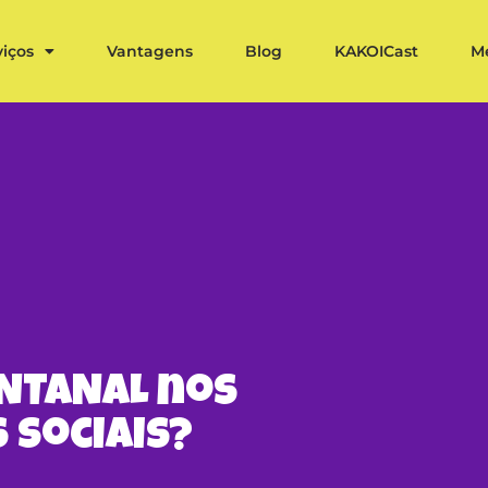
viços
Vantagens
Blog
KAKOICast
M
ANTANAL nos
 Sociais?