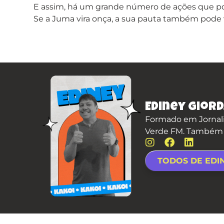
E assim, há um grande número de ações que po
Se a Juma vira onça, a sua pauta também pode v
Ediney Giord
Formado em Jornali
Verde FM. Também é 
TODOS DE EDI