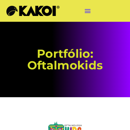
Portfólio:
Oftalmokids