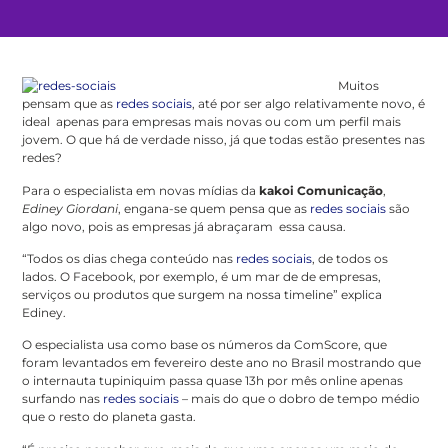
Muitos
pensam que as
redes sociais
, até por ser algo relativamente novo, é
ideal apenas para empresas mais novas ou com um perfil mais
jovem. O que há de verdade nisso, já que todas estão presentes nas
redes?
Para o especialista em novas mídias da
kakoi Comunicação
,
Ediney Giordani
, engana-se quem pensa que as
redes sociais
são
algo novo, pois as empresas já abraçaram essa causa.
“Todos os dias chega conteúdo nas
redes sociais
, de todos os
lados. O Facebook, por exemplo, é um mar de de empresas,
serviços ou produtos que surgem na nossa timeline” explica
Ediney.
O especialista usa como base os números da ComScore, que
foram levantados em fevereiro deste ano no Brasil mostrando que
o internauta tupiniquim passa quase 13h por mês online apenas
surfando nas
redes sociais
– mais do que o dobro de tempo médio
que o resto do planeta gasta.