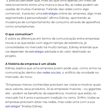
“É preciso perceber que, mais do que uma apenas um meio de
relacionamento entre uma marca e seus fãs, as redes podem ser
usadas de muitas maneiras. Falando das redes como algo
comercial, é preciso uma
estratégia
online da empresa, algo mais
segmentado e personalizado” afirma Ediney, apontando as
mudanças de comportamento de consumo através de aparelhos
como smartphones.
O que comunicar?
E sobre as diferenças em termo de comunicação entre empresas
novas e as que estão com algum tempo de existência, já
consolidadas no mercado há muito tempo, Ediney entende que
vai depender da
estratégia
adotada e do valor destinado ao
projeto.
A história da empresa é um aliada
Ediney explica que uma empresa jovem pode usar, como arma na
comunicação dentro das
redes sociais
, o artifício da novidade no
mercado, do novo.
“Empresas menos conhecidas precisam ser vistas e mostrar quais
seus valores, seus produtos. Já as empresas maiores – ou gigantes
até – podem se beneficiar da experiência, mostrar que estão no
mercado há X anos e possuem tradição no ramo. Enfim, todas as
empresas precisam estar nas redes, mas cada uma com a sua
estratégia
” finaliza Ediney.