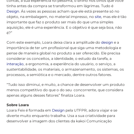
contas, a sua experiência foi péssima, o brilho nos olhos que você
tinha antes da compra se transformou em lágrimas. Tudo é
Design
. Ás vezes as pessoas acham que ele está presente só no
objeto, na embalagem, no material impresso, no
site
, mas ele é tão
importante que faz o produto ser mais do que uma simples
aquisição, ele é uma experiência. E o objetivo é que seja boa, não
é?”
Com este exemplo, Loara deixa clara a amplitude do
design
e a
importância de ter um profissional que siga uma metodologia e
pense de maneira global no produto a ser oferecido. Ele precisa
considerar os conceitos, a identidade, o estudo da tarefa, a
interação
, a ergonomia, a experiência do usuário, o serviço, a
sustentabilidade, os materiais, o armazenamento, os sistemas, os
processos, a semiótica e o mercado, dentre outros fatores.
“Tudo isso diminui, e muito, a chance de desenvolver um produto
menos competitivo do que o do seu concorrente, que considera
apenas alguns desses fatores” finaliza Loara.
Sobre Loara
Loara Feix é formada em
Design
pela UTFPR, adora viajar e se
diverte muito enquanto trabalha. Usa a sua criatividade para
desenvolver a imagem dos clientes da kakoi Comunicação