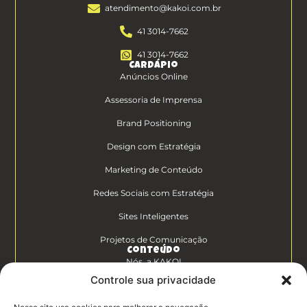
atendimento@kakoi.com.br
41 3014-7662
41 3014-7662
Cardápio
Anúncios Online
Assessoria de Imprensa
Brand Positioning
Design com Estratégia
Marketing de Conteúdo
Redes Sociais com Estratégia
Sites Inteligentes
Projetos de Comunicação
Conteúdo
Nós, a KAKOI
Controle sua privacidade
Diferenciais Clientes KAKOI