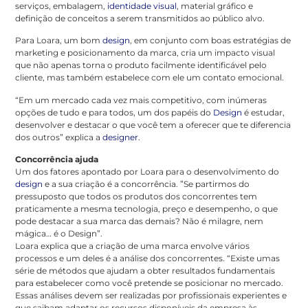
serviços, embalagem,
identidade visual
, material gráfico e
definição de conceitos a serem transmitidos ao público alvo.
Para Loara, um bom
design
, em conjunto com boas estratégias de
marketing e posicionamento da marca, cria um impacto visual
que não apenas torna o produto facilmente identificável pelo
cliente, mas também estabelece com ele um contato emocional.
“Em um mercado cada vez mais competitivo, com inúmeras
opções de tudo e para todos, um dos papéis do
Design
é estudar,
desenvolver e destacar o que você tem a oferecer que te diferencia
dos outros” explica a
designer
.
Concorrência ajuda
Um dos fatores apontado por Loara para o desenvolvimento do
design
e a sua criação é a concorrência. ”Se partirmos do
pressuposto que todos os produtos dos concorrentes tem
praticamente a mesma tecnologia, preço e desempenho, o que
pode destacar a sua marca das demais? Não é milagre, nem
mágica… é o Design”.
Loara explica que a criação de uma marca envolve vários
processos e um deles é a análise dos concorrentes. “Existe umas
série de métodos que ajudam a obter resultados fundamentais
para estabelecer como você pretende se posicionar no mercado.
Essas análises devem ser realizadas por profissionais experientes e
que saibam adaptar os recursos disponíveis da empresa às