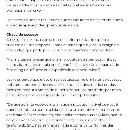
necessidades do mercado e às metas pretendidas” explana a
profissional da kakoi.
São estes estudos e resultados que possibilitam definir onde, como
e porque aplicar o
design
em uma marca.
Chave do sucesso
O
design
se destaca como um dos principais fatores para o
sucesso de uma empresa. Loara entende que aplicar o
design
de
fato é algo que pode parecer simples, mas tem complexidade.
“Há muitas empresas que criam produtos ou sites ‘bonitinhos’,
usam alguma tecnologia que é tendência, mas não chegam a de
fato atingir e influenciar a experiência do consumidor”.
Loara entende que o
design
se destaca como um fator de sucesso
pois tem como objetivo estabelecer qualidades multifacetadas,
tanto do produto oferecido quanto do serviço prestado, por meio
de soluções criativas e inovadoras. E exemplifica ainda:
“De que adianta você comprar aquele produto incrível que você
queria a tanto tempo se a loja não era um ambiente interessante,
você não foi bem atendido, não esclareceram suas dúvidas, após a
compra você precisou de assistência técnica e não obteve, o
telefone do SAC não servia pra nada e por aí vai…? No final das