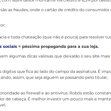
, com 18,8% deste montante via crédito e 6,3% por débit
 são as fraudes, onde o cartão de crédito do consumidor
or;
acia e toda chateação (que não é pouca) para resolver t
s sociais
= péssima propaganda para a sua loja.
uem algumas dicas valiosas que deixarão o seu
site
mais 
 dígitos que fica ao lado do campo da assinatura. É imp
tando, assim, que seja alguém se passando pelo titular;
e prioridade ao firewall e ao antivírus. Robôs estão cons
dor de cabeça. É melhor investir um pouco mais e manter
el.