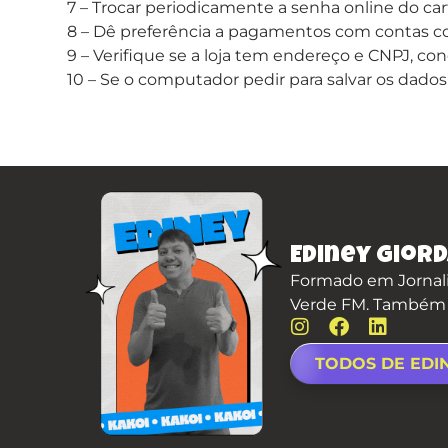
7 – Trocar periodicamente a senha online do ca
8 – Dê preferência a pagamentos com contas 
9 – Verifique se a loja tem endereço e CNPJ, co
10 – Se o computador pedir para salvar os dados 
Ediney Giord
Formado em Jornali
Verde FM. Também é 
TODOS DE EDI