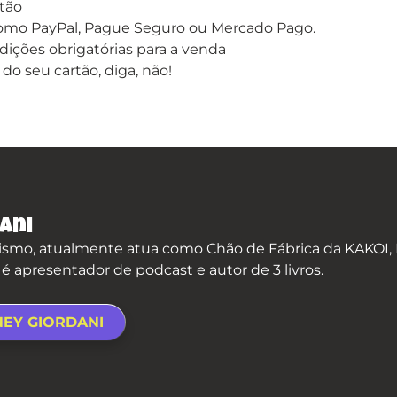
rtão
como PayPal, Pague Seguro ou Mercado Pago.
ndições obrigatórias para a venda
do seu cartão, diga, não!
ani
smo, atualmente atua como Chão de Fábrica da KAKOI, P
apresentador de podcast e autor de 3 livros.
NEY GIORDANI