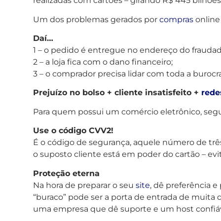
realizadas com cartões – girando R$ 445 bilhões
Um dos problemas gerados por
compras
online
Daí…
1 – o pedido é entregue no endereço do fraudad
2 – a loja fica com o dano financeiro;
3 – o comprador precisa lidar com toda a burocr
Prejuízo no bolso + cliente insatisfeito +
rede
Para quem possui um comércio eletrônico, seg
Use o código CVV2!
É o código de segurança, aquele número de três
o suposto cliente está em poder do cartão – evi
Proteção eterna
Na hora de preparar o seu
site
, dê preferência 
“buraco” pode ser a porta de entrada de muita 
uma empresa que dê suporte e um host confiáv