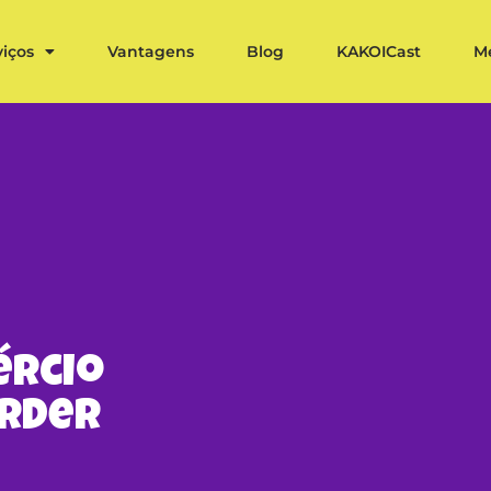
viços
Vantagens
Blog
KAKOICast
M
ércio
erder