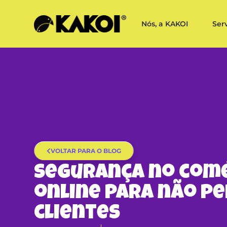
Nós, a KAKOI
Ser
VOLTAR PARA O BLOG
Segurança no com
online para não p
clientes